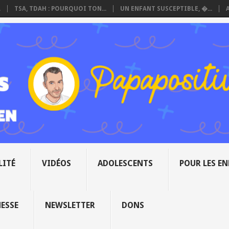
.
TSA, TDAH : POURQUOI TON...
UN ENFANT SUSCEPTIBLE, �...
LITÉ
VIDÉOS
ADOLESCENTS
POUR LES E
NESSE
NEWSLETTER
DONS