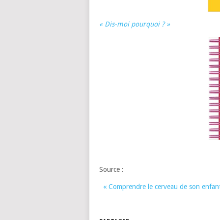
« Dis-moi pourquoi ? »
Source :
« Comprendre le cerveau de son enfant