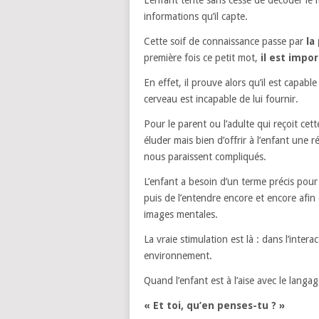
L’enfant tente sans cesse de décoder le 
informations qu’il capte.
Cette soif de connaissance passe par
la
première fois ce petit mot,
il est impo
En effet, il prouve alors qu’il est capa
cerveau est incapable de lui fournir.
Pour le parent ou l’adulte qui reçoit cett
éluder mais bien d’offrir à l’enfant une 
nous paraissent compliqués.
L’enfant a besoin d’un terme précis pour 
puis de l’entendre encore et encore afin 
images mentales.
La vraie stimulation est là : dans l’inte
environnement.
Quand l’enfant est à l’aise avec le lang
« Et toi, qu’en penses-tu ? »