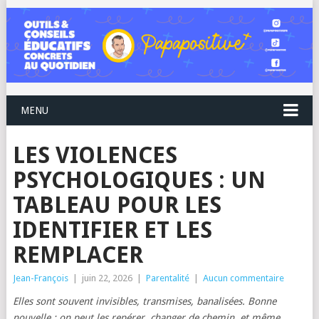
MENU
LES VIOLENCES
PSYCHOLOGIQUES : UN
TABLEAU POUR LES
IDENTIFIER ET LES
REMPLACER
Jean-François
|
juin 22, 2026
|
Parentalité
|
Aucun commentaire
Elles sont souvent invisibles, transmises, banalisées. Bonne
nouvelle : on peut les repérer, changer de chemin, et même