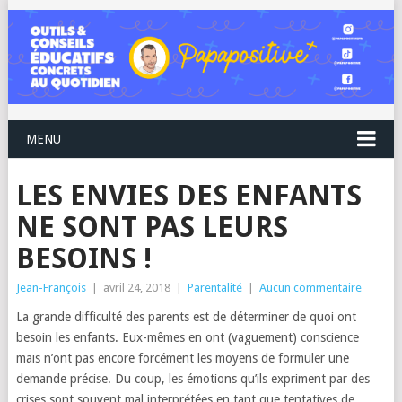
MENU
LES ENVIES DES ENFANTS
NE SONT PAS LEURS
BESOINS !
Jean-François
|
avril 24, 2018
|
Parentalité
|
Aucun commentaire
La grande difficulté des parents est de déterminer de quoi ont
besoin les enfants. Eux-mêmes en ont (vaguement) conscience
mais n’ont pas encore forcément les moyens de formuler une
demande précise. Du coup, les émotions qu’ils expriment par des
crises sont souvent mal interprétées en tant que tentatives de