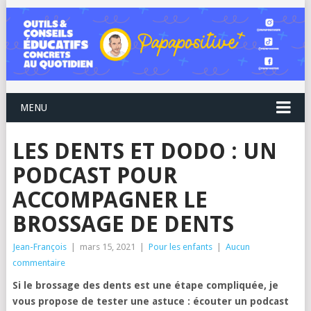
MENU
LES DENTS ET DODO : UN
PODCAST POUR
ACCOMPAGNER LE
BROSSAGE DE DENTS
Jean-François
|
mars 15, 2021
|
Pour les enfants
|
Aucun
commentaire
Si le brossage des dents est une étape compliquée, je
vous propose de tester une astuce : écouter un podcast