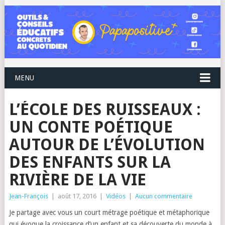
MENU
L’ÉCOLE DES RUISSEAUX :
UN CONTE POÉTIQUE
AUTOUR DE L’ÉVOLUTION
DES ENFANTS SUR LA
RIVIÈRE DE LA VIE
Jean-François
|
août 17, 2016
|
Vidéos
|
Aucun commentaire
Je partage avec vous un court métrage poétique et métaphorique
qui évoque la croissance d’un enfant et sa découverte du monde à