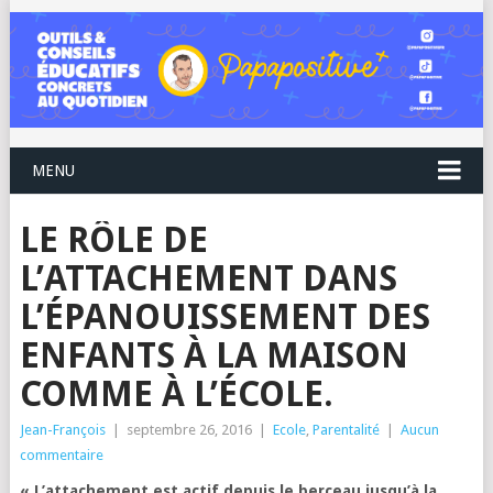
MENU
LE RÔLE DE
L’ATTACHEMENT DANS
L’ÉPANOUISSEMENT DES
ENFANTS À LA MAISON
COMME À L’ÉCOLE.
Jean-François
|
septembre 26, 2016
|
Ecole
,
Parentalité
|
Aucun
commentaire
« L’attachement est actif depuis le berceau jusqu’à la