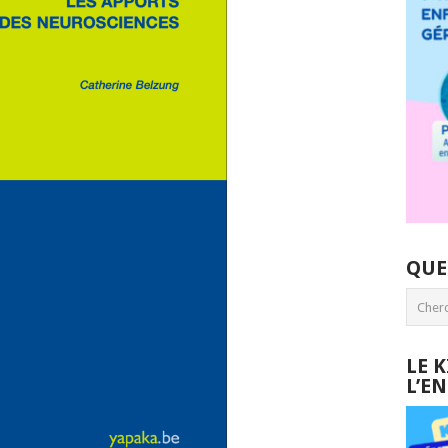
QUE
LE 
L’E