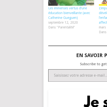
Les immenses vertus d’une
L’imp
éducation bienveillante (avec
déve
Catherine Gueguen)
l’enf
septembre 12, 2020
affec
Dans "Parentalité"
mars 
Dans 
EN SAVOIR P
Subscribe to get
Saisissez votre adresse e-mail…