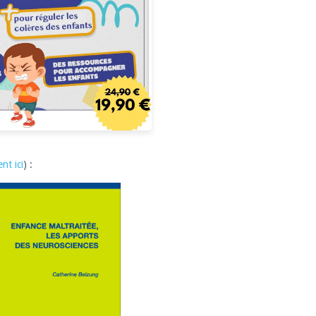
nt ici
) :