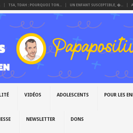
.
TSA, TDAH : POURQUOI TON...
UN ENFANT SUSCEPTIBLE, �...
LITÉ
VIDÉOS
ADOLESCENTS
POUR LES E
NESSE
NEWSLETTER
DONS