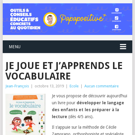
MENU
JE JOUE ET J’APPRENDS LE
VOCABULAIRE
Jean-François
|
octobre 13, 2019
|
Ecole
|
Aucun commentaire
Je vous propose de découvrir aujourd’hui
un livre pour
développer le langage
des enfants et les préparer à la
lecture
(dès 4/5 ans).
Il s’appuie sur la méthode de Cécile
Zamorano, orthophoniste et spécialiste