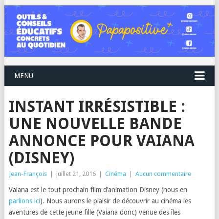
MENU
INSTANT IRRÉSISTIBLE :
UNE NOUVELLE BANDE
ANNONCE POUR VAIANA
(DISNEY)
Jean-François
|
juillet 21, 2016
|
Cinéma
|
Aucun commentaire
Vaiana est le tout prochain film d’animation Disney (nous en
parlions ici
). Nous aurons le plaisir de découvrir au cinéma les
aventures de cette jeune fille (Vaiana donc) venue des îles