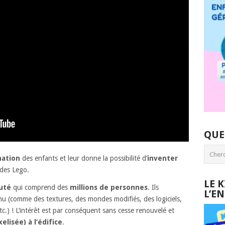
QUE
nation
des enfants et leur donne la possibilité d’
inventer
 des Lego.
LE 
uté
qui comprend des
millions de personnes
. Ils
L’E
u (comme des textures, des mondes modifiés, des logiciels,
etc.) ! L’intérêt est par conséquent sans cesse renouvelé et
elisée) à l’édifice
.