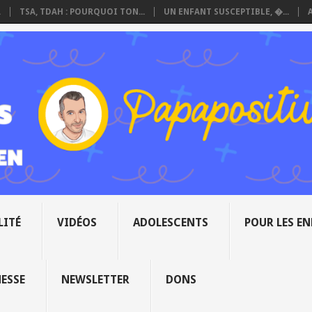
.
TSA, TDAH : POURQUOI TON...
UN ENFANT SUSCEPTIBLE, �...
LITÉ
VIDÉOS
ADOLESCENTS
POUR LES E
NESSE
NEWSLETTER
DONS