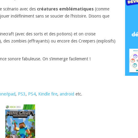
e scénario avec des
créatures emblématiques
(comme
jouer indéfiniment sans se soucier de l’histoire. Disons que
ecraft (avec des sorts et des potions) et on croise
c), des zombies (effrayants) ou encore des Creepers (explosifs)
nce sonore fabuleuse. On s’immerge facilement !
one/ipad
,
PS3
,
PS4
,
Kindle fire
,
android
etc.