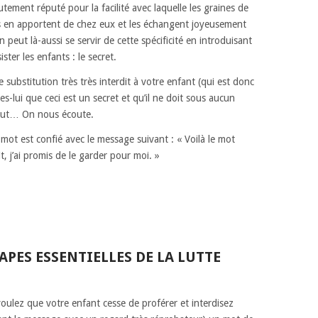
utement réputé pour la facilité avec laquelle les graines de
s en apportent de chez eux et les échangent joyeusement
n peut là-aussi se servir de cette spécificité en introduisant
ter les enfants : le secret.
substitution très très interdit à votre enfant (qui est donc
tes-lui que ceci est un secret et qu’il ne doit sous aucun
uuut… On nous écoute.
 mot est confié avec le message suivant : « Voilà le mot
it, j’ai promis de le garder pour moi. »
TAPES ESSENTIELLES DE LA LUTTE
ulez que votre enfant cesse de proférer et interdisez