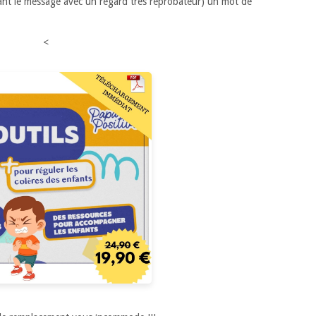
ant le message avec un regard très réprobateur) un mot de
<