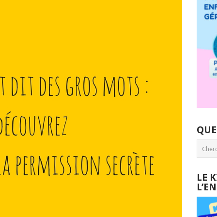
QUE
LE 
L’E