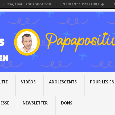
.
TSA, TDAH : POURQUOI TON...
UN ENFANT SUSCEPTIBLE, �...
LITÉ
VIDÉOS
ADOLESCENTS
POUR LES E
NESSE
NEWSLETTER
DONS