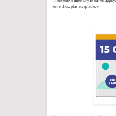
formellement (mettez-y le ton en appuy
votre choix plus acceptable. »