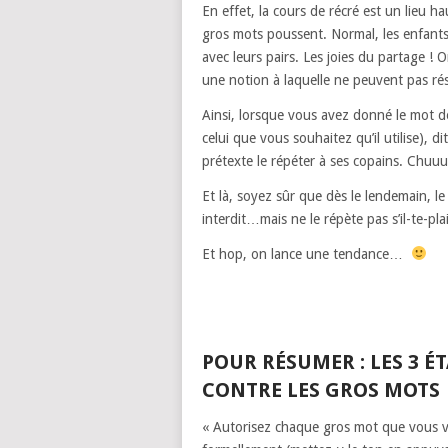
En effet, la cours de récré est un lieu ha
gros mots poussent. Normal, les enfant
avec leurs pairs. Les joies du partage ! O
une notion à laquelle ne peuvent pas résis
Ainsi, lorsque vous avez donné le mot de 
celui que vous souhaitez qu’il utilise), di
prétexte le répéter à ses copains. Chu
Et là, soyez sûr que dès le lendemain, le
interdit…mais ne le répète pas s’il-te-pla
Et hop, on lance une tendance…
POUR RÉSUMER : LES 3 É
CONTRE LES GROS MOTS
« Autorisez chaque gros mot que vous vo