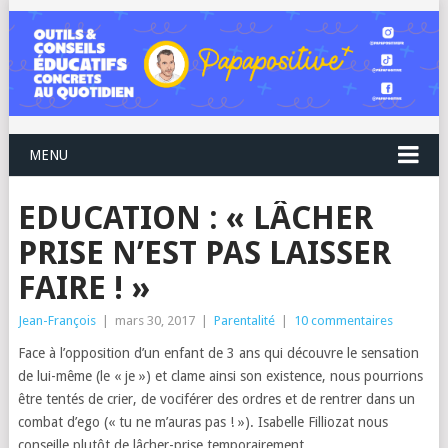
MENU
EDUCATION : « LÂCHER
PRISE N’EST PAS LAISSER
FAIRE ! »
Jean-François
|
mars 30, 2017
|
Parentalité
|
10 commentaires
Face à l’opposition d’un enfant de 3 ans qui découvre le sensation
de lui-même (le « je ») et clame ainsi son existence, nous pourrions
être tentés de crier, de vociférer des ordres et de rentrer dans un
combat d’ego (« tu ne m’auras pas ! »). Isabelle Filliozat nous
conseille plutôt de lâcher-prise temporairement.