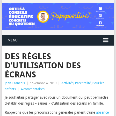
MENU
DES RÈGLES
D’UTILISATION DES
ÉCRANS
Jean-François
|
novembre 4, 2019
|
Activités
,
Parentalité
,
Pour les
enfants
|
4 commentaires
Je souhaitais partager avec vous un document qui peut permettre
d’établir des règles « saines » d’utilisation des écrans en famille.
Rappelons que les préconisations générales parlent d’une
absence