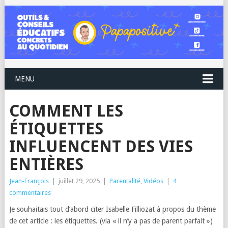
MENU
COMMENT LES
ÉTIQUETTES
INFLUENCENT DES VIES
ENTIÈRES
Jean-François
|
juillet 29, 2025
|
Parentalité
,
Vidéos
|
4
commentaires
Je souhaitais tout d’abord citer Isabelle Filliozat à propos du thème
de cet article : les étiquettes. (via « il n’y a pas de parent parfait »)