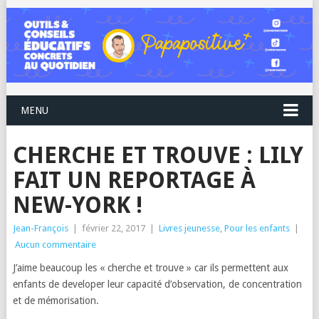
MENU
CHERCHE ET TROUVE : LILY
FAIT UN REPORTAGE À
NEW-YORK !
Jean-François
|
février 22, 2017
|
Livres jeunesse
,
Pour les enfants
|
Aucun commentaire
J’aime beaucoup les « cherche et trouve » car ils permettent aux
enfants de developer leur capacité d’observation, de concentration
et de mémorisation.