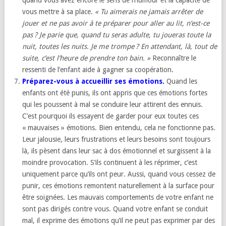
quand vous avez encore le sens de l’humour et la capacité de
vous mettre à sa place.
«
Tu aimerais ne jamais arrêter de
jouer et ne pas avoir à te préparer pour aller au lit, n’est-ce
pas ? Je parie que, quand tu seras adulte, tu joueras toute la
nuit, toutes les nuits. Je me trompe ? En attendant, là, tout de
suite, c’est l’heure de prendre ton bain. »
Reconnaître le
ressenti de l’enfant aide à gagner sa coopération.
Préparez-vous à accueillir ses émotions.
Quand les
enfants ont été punis, ils ont appris que ces émotions fortes
qui les poussent à mal se conduire leur attirent des ennuis.
C’est pourquoi ils essayent de garder pour eux toutes ces
« mauvaises » émotions. Bien entendu, cela ne fonctionne pas.
Leur jalousie, leurs frustrations et leurs besoins sont toujours
là, ils pèsent dans leur sac à dos émotionnel et surgissent à la
moindre provocation. S’ils continuent à les réprimer, c’est
uniquement parce qu’ils ont peur. Aussi, quand vous cessez de
punir, ces émotions remontent naturellement à la surface pour
être soignées. Les mauvais comportements de votre enfant ne
sont pas dirigés contre vous. Quand votre enfant se conduit
mal, il exprime des émotions qu’il ne peut pas exprimer par des