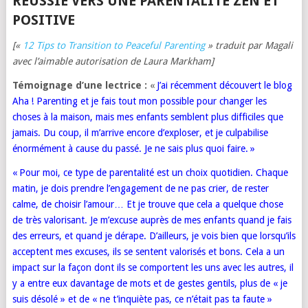
RÉUSSIE VERS UNE PARENTALITÉ ZEN ET
POSITIVE
[«
12 Tips to Transition to Peaceful Parenting
» traduit par Magali
avec l’aimable autorisation de Laura Markham]
Témoignage d’une lectrice :
«
J’ai récemment découvert le blog
Aha ! Parenting
et je fais tout mon possible pour changer les
choses à la maison, mais mes enfants semblent plus difficiles que
jamais. Du coup, il m’arrive encore d’exploser, et je culpabilise
énormément à cause du passé. Je ne sais plus quoi faire. »
« Pour moi, ce type de parentalité est un choix quotidien. Chaque
matin, je dois prendre l’engagement de ne pas crier, de rester
calme, de choisir l’amour… Et je trouve que cela a quelque chose
de très valorisant. Je m’excuse auprès de mes enfants quand je fais
des erreurs, et quand je dérape. D’ailleurs, je vois bien que lorsqu’ils
acceptent mes excuses, ils se sentent valorisés et bons. Cela a un
impact sur la façon dont ils se comportent les uns avec les autres, il
y a entre eux davantage de mots et de gestes gentils, plus de « je
suis désolé » et de « ne t’inquiète pas, ce n’était pas ta faute »