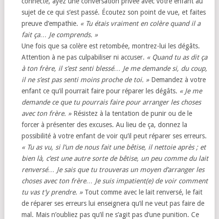
connecté, ayez une conversation privée avec votre enfant au
sujet de ce qui s’est passé. Écoutez son point de vue, et faites
preuve d’empathie.
«
Tu étais vraiment en colère quand il a
fait ça… Je comprends. »
Une fois que sa colère est retombée, montrez-lui les dégâts.
Attention à ne pas culpabiliser ni accuser.
«
Quand tu as dit ça
à ton frère, il s’est senti blessé… Je me demande si, du coup,
il ne s’est pas senti moins proche de toi.
»
Demandez à votre
enfant ce qu’il pourrait faire pour réparer les dégâts.
«
Je me
demande ce que tu pourrais faire pour arranger les choses
avec ton frère.
»
Résistez à la tentation de punir ou de le
forcer à présenter des excuses. Au lieu de ça, donnez la
possibilité à votre enfant de voir qu’il peut réparer ses erreurs.
«
Tu as vu, si l’un de nous fait une bêtise, il nettoie après ; et
bien là, c’est une autre sorte de bêtise, un peu comme du lait
renversé… Je sais que tu trouveras un moyen d’arranger les
choses avec ton frère… Je suis impatient(e) de voir comment
tu vas t’y prendre
.
»
Tout comme avec le lait renversé, le fait
de réparer ses erreurs lui enseignera qu’il ne veut pas faire de
mal. Mais n’oubliez pas qu’il ne s’agit pas d’une punition. Ce