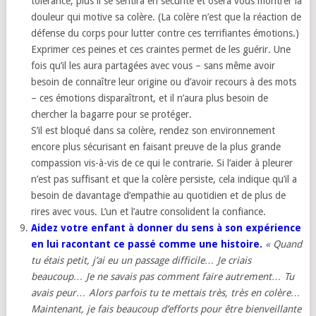
tolérance, plus il se sentira en sécurité et osera vous montrer la
douleur qui motive sa colère. (La colère n’est que la réaction de
défense du corps pour lutter contre ces terrifiantes émotions.)
Exprimer ces peines et ces craintes permet de les guérir. Une
fois qu’il les aura partagées avec vous – sans même avoir
besoin de connaître leur origine ou d’avoir recours à des mots
– ces émotions disparaîtront, et il n’aura plus besoin de
chercher la bagarre pour se protéger.
S’il est bloqué dans sa colère, rendez son environnement
encore plus sécurisant en faisant preuve de la plus grande
compassion vis-à-vis de ce qui le contrarie. Si l’aider à pleurer
n’est pas suffisant et que la colère persiste, cela indique qu’il a
besoin de davantage d’empathie au quotidien et de plus de
rires avec vous. L’un et l’autre consolident la confiance.
Aidez votre enfant à donner du sens à son expérience
en lui racontant ce passé comme une histoire.
« Quand
tu étais petit, j’ai eu un passage difficile… Je criais
beaucoup… Je ne savais pas comment faire autrement… Tu
avais peur… Alors parfois tu te mettais très, très en colère…
Maintenant, je fais beaucoup d’efforts pour être bienveillante