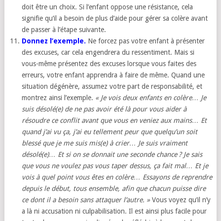
doit être un choix. Si l’enfant oppose une résistance, cela
signifie qu’il a besoin de plus d’aide pour gérer sa colère avant
de passer à l’étape suivante.
Donnez l’exemple.
Ne forcez pas votre enfant à présenter
des excuses, car cela engendrera du ressentiment. Mais si
vous-même présentez des excuses lorsque vous faites des
erreurs, votre enfant apprendra à faire de même. Quand une
situation dégénère, assumez votre part de responsabilité, et
montrez ainsi l’exemple.
« Je vois deux enfants en colère… Je
suis désolé(e) de ne pas avoir été là pour vous aider à
résoudre ce conflit avant que vous en veniez aux mains… Et
quand j’ai vu ça, j’ai eu tellement peur que quelqu’un soit
blessé que je me suis mis(e) à crier… Je suis vraiment
désolé(e)… Et si on se donnait une seconde chance ? Je sais
que vous ne voulez pas vous taper dessus, ça fait mal… Et je
vois à quel point vous êtes en colère… Essayons de reprendre
depuis le début, tous ensemble, afin que chacun puisse dire
ce dont il a besoin sans attaquer l’autre. »
Vous voyez qu’il n’y
a là ni accusation ni culpabilisation. Il est ainsi plus facile pour