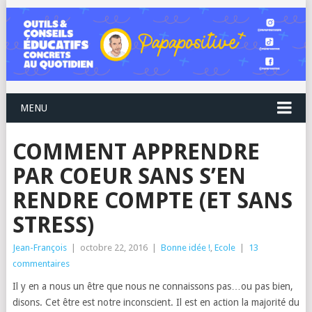
MENU
COMMENT APPRENDRE
PAR COEUR SANS S’EN
RENDRE COMPTE (ET SANS
STRESS)
Jean-François
|
octobre 22, 2016
|
Bonne idée !
,
Ecole
|
13
commentaires
Il y en a nous un être que nous ne connaissons pas…ou pas bien,
disons. Cet être est notre inconscient. Il est en action la majorité du