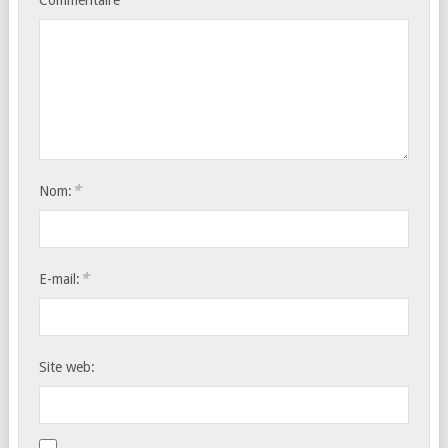
*
Nom:
*
E-mail:
Site web: