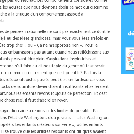
sage pas du résultat.
Les comportements considérés comme
z les adultes
que nous devrions abolir ce mot qui discrimine
uche à la critique d’un comportement
associé à
lle.
es de pensée irrationnelle
ne sont pas exactement ce dont le
éjà eu des idées grandioses,
mais vous vous êtes arrêtés en
ûte trop cher »
ou « Ça ne m’apportera rien ».
Pour le
e nous embarrassons pas autant
quand nous réfléchissons aux
nfants peuvent être plein
d’aspirations inspiratrices et
sonne n’ait faim
ou d’une utopie du genre où tout serait
core comme ceci
et croient que c’est possible?
Parfois la
des idéaux utopistes passés
peut être un fardeau
car vous
 stocks de nourriture deviendraient insuffisants
et se feraient
art,
nous les enfants rêvons toujours de perfection.
Et c’est
e chose réel,
il faut d’abord en rêver.
magination
aide à repousser les limites du possible.
Par
ans l’Etat de Washington,
d’où je viens — allez Washington
pelé « Les enfants créateurs sur verre »,
où les enfants
Il se trouve que les artistes résidants ont dit qu’ils avaient