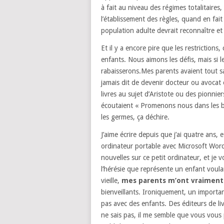
à fait
au niveau des régimes totalitaires,
l’établissement des règles,
quand en fait l
population adulte devrait reconnaître
et
Et il y a encore pire que les restrictions,
enfants.
Nous aimons les défis, mais si l
rabaisserons.
Mes parents avaient tout sa
jamais dit de devenir docteur
ou avocat 
livres
au sujet d’Aristote
ou des pionniers
écoutaient
« Promenons nous dans les b
les germes, ça déchire.
J’aime écrire depuis que j’ai quatre ans,
e
ordinateur portable avec Microsoft Wor
nouvelles
sur ce petit ordinateur,
et je v
l’hérésie
que représente un enfant voulan
vieille,
mes parents m’ont vraimen
bienveillants.
Ironiquement, un important
pas avec des enfants.
Des éditeurs de li
ne sais pas, il me semble que vous vous p