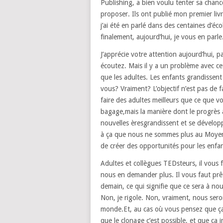
Publishing,
a bien voulu tenter sa chanc
proposer.
Ils ont publié mon premier liv
j’ai été en parlé dans des centaines d’éco
finalement, aujourd’hui, je vous en parle
J’apprécie votre attention aujourd’hui,
pa
écoutez.
Mais il y a un problème avec ce
que les adultes.
Les enfants grandissent
vous? Vraiment?
L’objectif n’est pas de
faire des adultes meilleurs que ce que v
bagage,
mais la manière dont le progrès 
nouvelles ères
grandissent et se dévelop
à ça que nous ne sommes plus au Moye
de créer des opportunités pour les enfa
Adultes et collègues TEDsteurs,
il vous
nous en demander plus.
Il vous faut prê
demain,
ce qui signifie que ce sera à n
Non, je rigole.
Non, vraiment, nous sero
monde.
Et, au cas où vous pensez que ç
que le clonage c’est possible,
et que ça i