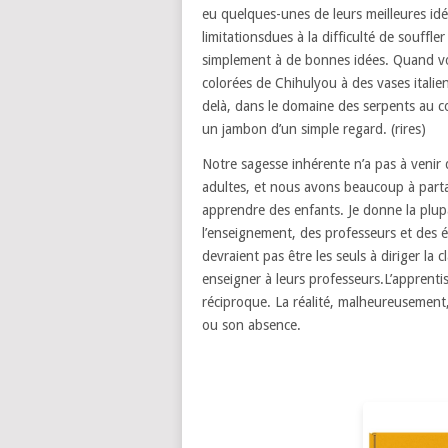
eu
quelques-unes de leurs meilleures id
limitations
dues à la difficulté de souffle
simplement à de bonnes idées.
Quand vo
colorées de Chihuly
ou à des vases italie
delà,
dans le domaine des serpents au c
un jambon d’un simple regard.
(rires)
Notre sagesse inhérente
n’a pas à venir 
adultes,
et nous avons beaucoup à part
apprendre des enfants.
Je donne la plu
l’enseignement,
des professeurs et des ét
devraient pas être les seuls à diriger la c
enseigner à leurs professeurs.
L’apprenti
réciproque.
La réalité, malheureusement,
ou son absence.