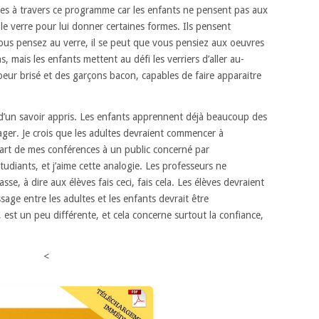
ées à travers ce programme
car les enfants ne pensent pas aux
r le verre pour lui donner certaines formes.
Ils pensent
us pensez au verre,
il se peut que vous pensiez aux oeuvres
ns,
mais les enfants mettent au défi les verriers d’aller au-
oeur brisé
et des garçons bacon, capables de faire apparaitre
d’un savoir appris.
Les enfants apprennent déjà beaucoup des
ager.
Je crois que les adultes devraient commencer à
part de mes conférences à un public concerné par
udiants, et j’aime cette analogie.
Les professeurs ne
lasse,
à dire aux élèves fais ceci, fais cela.
Les élèves devraient
ssage entre les adultes et les enfants
devrait être
 est un peu différente,
et cela concerne surtout la confiance,
<