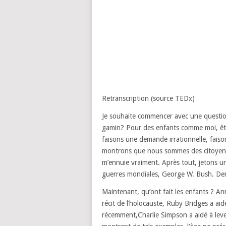
Retranscription (source TEDx)
Je souhaite commencer avec une questi
gamin?
Pour des enfants comme moi,
êt
faisons une demande irrationnelle,
fais
montrons
que nous sommes des citoyen
m’ennuie vraiment.
Après tout, jetons un
guerres mondiales, George W. Bush.
Dem
Maintenant, qu’ont fait les enfants ?
Ann
récit de l’holocauste,
Ruby Bridges a aidé
récemment,
Charlie Simpson a aidé à lev