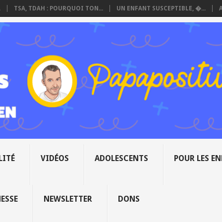
.
TSA, TDAH : POURQUOI TON...
UN ENFANT SUSCEPTIBLE, �...
LITÉ
VIDÉOS
ADOLESCENTS
POUR LES E
NESSE
NEWSLETTER
DONS