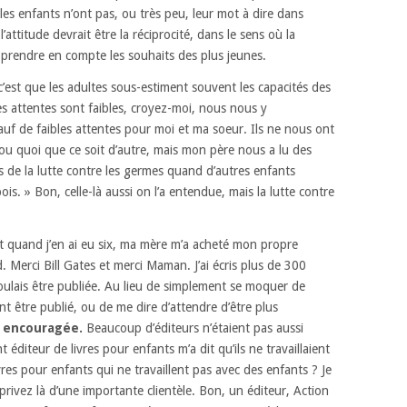
les enfants n’ont pas, ou très peu, leur mot à dire dans
’attitude devrait être la réciprocité,
dans le sens où la
 prendre en compte les souhaits
des plus jeunes.
c’est que les adultes sous-estiment souvent les capacités des
es attentes sont faibles,
croyez-moi, nous nous y
uf de faibles attentes
pour moi et ma soeur.
Ils ne nous ont
ou quoi que ce soit d’autre,
mais mon père nous a lu des
 de la lutte contre les germes
quand d’autres enfants
ois. »
Bon, celle-là aussi on l’a entendue, mais la lutte contre
t quand j’en ai eu six,
ma mère m’a acheté mon propre
d.
Merci Bill Gates et merci Maman.
J’ai écris plus de 300
oulais être publiée.
Au lieu de simplement se moquer de
t être publié,
ou de me dire d’attendre d’être plus
t encouragée.
Beaucoup d’éditeurs n’étaient pas aussi
 éditeur de livres pour enfants m’a dit
qu’ils ne travaillaient
vres pour enfants qui ne travaillent pas avec des enfants ?
Je
rivez là d’une importante clientèle.
Bon, un éditeur, Action