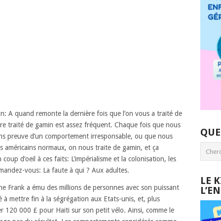
on:
A quand remonte la dernière fois que l’on vous a traité de
re traité de gamin est assez fréquent.
Chaque fois que nous
QUE
ons preuve d’un comportement irresponsable,
ou que nous
s américains normaux,
on nous traite de gamin,
et ça
 coup d’oeil à ces faits:
L’impérialisme et la colonisation,
les
andez-vous: La faute à qui ? Aux adultes.
LE 
e Frank a ému des millions de personnes
avec son puissant
L’E
 à mettre fin à la ségrégation aux Etats-unis,
et, plus
er
120 000 £ pour Haiti
sur son petit vélo.
Ainsi, comme le