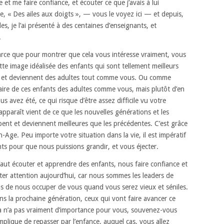
e et me faire confiance,
et écouter ce que j’avais à lui
re, « Des ailes aux doigts », — vous le voyez ici —
et depuis,
les,
je l’ai présenté à des centaines d’enseignants,
et
.
rce que pour montrer que cela vous intéresse vraiment,
vous
tte image idéalisée
des enfants qui sont tellement meilleurs
 et deviennent des adultes tout comme vous.
Ou comme
 faire de ces enfants des adultes comme vous,
mais plutôt d’en
ous avez été,
ce qui risque d’être assez difficile
vu votre
apparaît
vient de ce que les nouvelles générations et les
pent et deviennent meilleures que les précédentes.
C’est grâce
n-Age.
Peu importe votre situation dans la vie,
il est impératif
nts
pour que nous puissions grandir, et vous éjecter.
 faut écouter et apprendre des enfants,
nous faire confiance et
ter attention aujourd’hui,
car nous sommes les leaders de
ous de nous occuper de vous
quand vous serez vieux et séniles.
ns la prochaine génération,
ceux qui vont faire avancer ce
a n’a pas vraiment d’importance pour vous,
souvenez-vous
mplique de repasser par l’enfance,
auquel cas, vous allez