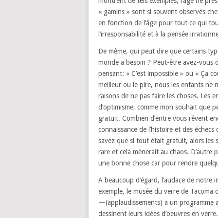
montrent de tels exemples,
l’âge ne pré
« gamins »
sont si souvent observés che
en fonction de l’âge
pour tout ce qui to
l’irresponsabilité et à la pensée irrationne
De même, qui peut dire
que certains typ
monde a besoin ?
Peut-être avez-vous d
pensant:
« C’est impossible » ou « Ça co
meilleur ou le pire, nous les enfants n
raisons de ne pas faire les choses.
Les e
d’optimisme,
comme mon souhait que per
gratuit.
Combien d’entre vous rêvent en
connaissance de l’histoire
et des échecs 
savez que si tout était gratuit,
alors les
rare et cela mènerait au chaos.
D’autre p
une bonne chose
car pour rendre quelqu
A beaucoup d’égard, l’audace de notre i
exemple, le musée du verre de Tacoma d
—
(applaudissements)
a un programme ap
dessinent leurs idées d’oeuvres en verre.