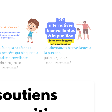
n fait qu’à sa tête ! Et
20 alternatives bienveillantes à
s pensées qui bloquent la
la punition
talité bienveillante
juillet 25, 2025
mbre 20, 2018
Dans "Parentalité"
"Parentalité"