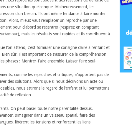
é dans une situation quelconque. Malheureusement, les
pression d’un besoin. Ils ont même tendance à faire monter
oration. Alors, mieux vaut remplacer un reproche par une
nement pour d’abord se recentrer (respirez en comptant
ur/amour), mais les résultats sont rapides et ils contribuent à
que l’on attend, c’est formuler une consigne claire à l’enfant et
. Bien sûr, il est important de s’assurer de la compréhension
es phases : Montrer-Faire ensemble-Laisser faire seul-
ements, comme les reproches et critiques, n’apportent pas de
uver des solutions. Alors que si nous décrivons un acte ou
ssibles, nous attirons le regard de l’enfant et lui permettons
cité de réflexion.
fants. On peut baser toute notre parentalité dessus.
ncer, s’imaginer dans un vaisseau spatial, faire des
langues, libèrent les tensions et renforcent les liens