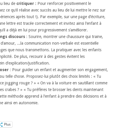
u lieu de
critiquer :
Pour renforcer positivement le
ce qu’il réalise avec succès au lieu de lui mettre le nez sur
ériences après tout !). Par exemple, sur une page d’écriture,
 lettre est tracée correctement et invitez ainsi l’enfant à
il a déjà en lui pour progressivement s’améliorer.
ongs discours
: Sourire, montrer une chaussure qui traine,
 d’amour, ..
.
la communication non-verbale est essentielle
ages que nous transmettons. La pratiquer avec les enfants
plicité. De plus, recourir à des gestes évitent les
n d’explication/justification.
oser
: Pour guider un enfant et augmenter son engagement,
 ou telle chose. Proposez-lui plutôt des choix limités : « Tu
 ce jogging rouge ? » « On va à la voiture en sautillant comme
s crabes ? » « Tu préfères te brosser les dents maintenant
ette méthode apprend à l’enfant à prendre des décisions et à
ne ainsi en autonomie.
Plus