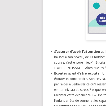
S’assurer d’avoir l’attention
au 
baisser à son niveau, de lui toucher
sourire, c’est encore mieux). Et
D’APPRENTISSAGE. Alors que les ém
Ecouter
avant d’
être écouté
: U
écouter et comprendre. Son cerveau 
par l’aider à verbaliser ce qu’il res
est ton niveau de stress ? À quel en
raconter cette expérience ? » Une f
l’enfant arrête de sonner et les cap
Se
rapprocher
au lieu de
reproc