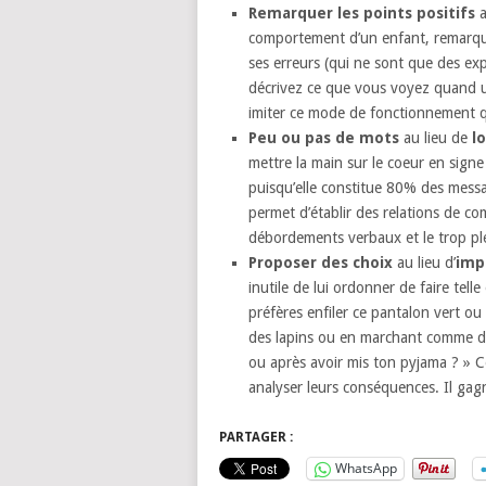
Remarquer les points positifs
a
comportement d’un enfant, remarquez 
ses erreurs (qui ne sont que des exp
décrivez ce que vous voyez quand une
imiter ce mode de fonctionnement qu’
Peu ou pas de mots
au lieu de
l
mettre la main sur le coeur en signe
puisqu’elle constitue 80% des mess
permet d’établir des relations de com
débordements verbaux et le trop plei
Proposer des choix
au lieu d’
imp
inutile de lui ordonner de faire telle
préfères enfiler ce pantalon vert ou
des lapins ou en marchant comme de
ou après avoir mis ton pyjama ? » C
analyser leurs conséquences. Il gag
PARTAGER :
WhatsApp