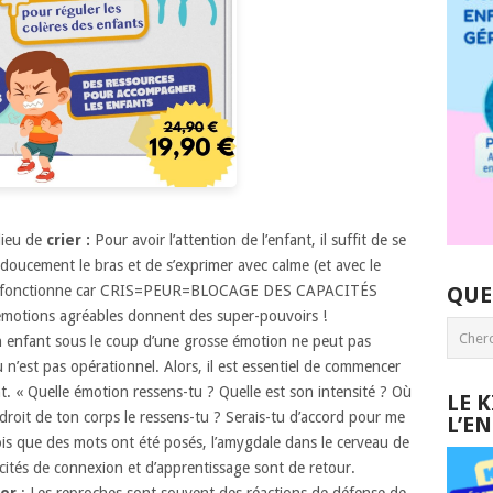
lieu de
crier :
Pour avoir l’attention de l’enfant, il suffit de se
 doucement le bras et de s’exprimer avec calme (et avec le
 cela fonctionne car CRIS=PEUR=BLOCAGE DES CAPACITÉS
QUE
otions agréables donnent des super-pouvoirs !
n enfant sous le coup d’une grosse émotion ne peut pas
n’est pas opérationnel. Alors, il est essentiel de commencer
sent. « Quelle émotion ressens-tu ? Quelle est son intensité ? Où
LE 
droit de ton corps le ressens-tu ? Serais-tu d’accord pour me
L’E
ois que des mots ont été posés, l’amygdale dans le cerveau de
acités de connexion et d’apprentissage sont de retour.
her
: Les reproches sont souvent des réactions de défense de