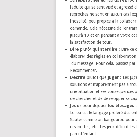
l’adulte qui se sent visé et agress
reproches ne sont en aucun cas l’ex
l’hostilité, peu propice à la collab
demande. Cela nécessite de l’entrai
jusqu’à 10 et en pensant à votre coe
la satisfaction de tous.
Dire
plutôt qu’
interdire
: Dire ce 
élaborer des règles en collaboration
du message. Pour cela, passez par l
Recommencer.
Décrire
plutôt que
juger
: Les jug
solutions et n’apprennent pas à tro
une situation et ses conséquences po
de chercher et de développer sa capa
Jouer
pour déjouer
les blocages :
Le jeu est le langage préféré des en
Sauter comme un kangourou pour ava
devinettes, etc. Les jeux délient les 
parent/enfant.