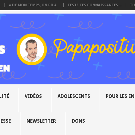
.
« DE MON TEMPS, ON FILA...
TESTE TES CONNAISSANCES ...
TU
LITÉ
VIDÉOS
ADOLESCENTS
POUR LES E
NESSE
NEWSLETTER
DONS