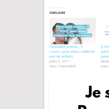
SIMILAIRE
Parentalité positive : 9
Il n’e
« trucs » pour mieux collaborer
autre
avec les enfants
paren
juillet 5, 2017
déce
Dans "Parentalité"
Dans 