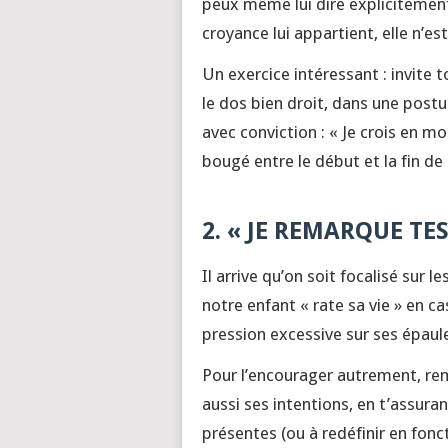
peux même lui dire explicitement qu
croyance lui appartient, elle n’es
Un exercice intéressant : invite t
le dos bien droit, dans une post
avec conviction : « Je crois en m
bougé entre le début et la fin de 
2. « JE REMARQUE TE
Il arrive qu’on soit focalisé sur l
notre enfant « rate sa vie » en c
pression excessive sur ses épaul
Pour l’encourager autrement, rem
aussi ses intentions, en t’assura
présentes (ou à redéfinir en fonc