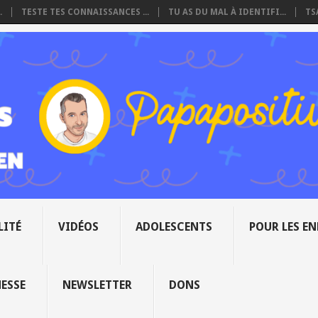
.
TESTE TES CONNAISSANCES ...
TU AS DU MAL À IDENTIFI...
TS
LITÉ
VIDÉOS
ADOLESCENTS
POUR LES E
NESSE
NEWSLETTER
DONS