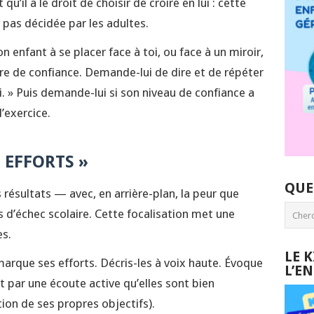
’il a le droit de choisir de croire en lui : cette
t pas décidée par les adultes.
on enfant à se placer face à toi, ou face à un miroir,
ure de confiance. Demande-lui de dire et de répéter
oi. » Puis demande-lui si son niveau de confiance a
l’exercice.
S EFFORTS »
QUE
es résultats — avec, en arrière-plan, la peur que
as d’échec scolaire. Cette focalisation met une
es.
LE 
arque ses efforts. Décris-les à voix haute. Évoque
L’E
nt par une écoute active qu’elles sont bien
tion de ses propres objectifs).