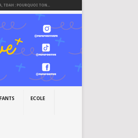
A, TDAH : POURQUOI TON...
NFANTS
ECOLE