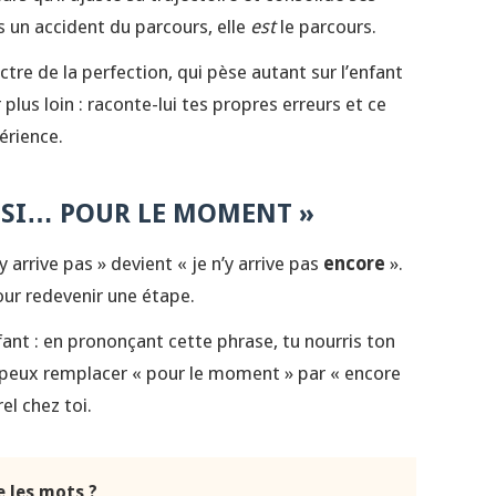
s un accident du parcours, elle
est
le parcours.
ctre de la perfection, qui pèse autant sur l’enfant
 plus loin : raconte-lui tes propres erreurs et ce
érience.
USSI… POUR LE MOMENT »
 arrive pas » devient « je n’y arrive pas
encore
».
our redevenir une étape.
nfant : en prononçant cette phrase, tu nourris ton
peux remplacer « pour le moment » par « encore
el chez toi.
e les mots ?