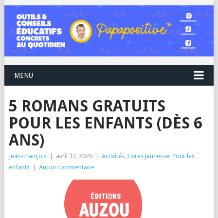
MENU
5 ROMANS GRATUITS
POUR LES ENFANTS (DÈS 6
ANS)
Jean-François
|
avril 12, 2020
|
Activités
,
Livres jeunesse
,
Pour les
enfants
|
Aucun commentaire