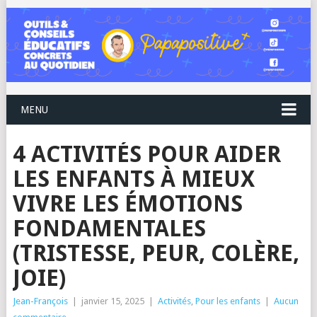
MENU
4 ACTIVITÉS POUR AIDER
LES ENFANTS À MIEUX
VIVRE LES ÉMOTIONS
FONDAMENTALES
(TRISTESSE, PEUR, COLÈRE,
JOIE)
Jean-François
|
janvier 15, 2025
|
Activités
,
Pour les enfants
|
Aucun