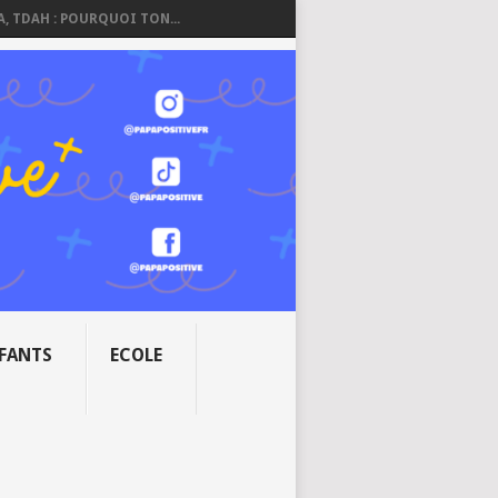
A, TDAH : POURQUOI TON...
NFANTS
ECOLE