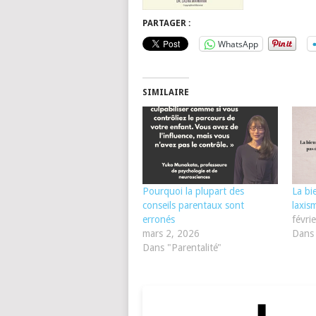
PARTAGER :
WhatsApp
SIMILAIRE
Pourquoi la plupart des
La bi
conseils parentaux sont
laxis
erronés
févri
mars 2, 2026
Dans 
Dans "Parentalité"