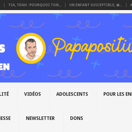
.
TSA, TDAH : POURQUOI TON...
UN ENFANT SUSCEPTIBLE, �...
LITÉ
VIDÉOS
ADOLESCENTS
POUR LES E
NESSE
NEWSLETTER
DONS