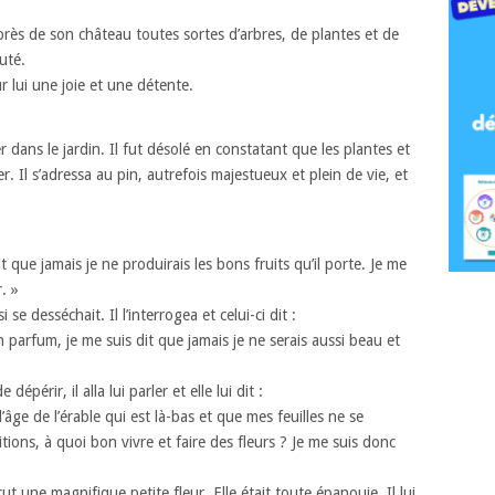
é près de son château toutes sortes d’arbres, de plantes et de
uté.
r lui une joie et une détente.
r dans le jardin. Il fut désolé en constatant que les plantes et
r. Il s’adressa au pin, autrefois majestueux et plein de vie, et
t que jamais je ne produirais les bons fruits qu’il porte. Je me
. »
 se desséchait. Il l’interrogea et celui-ci dit :
 parfum, je me suis dit que jamais je ne serais aussi beau et
périr, il alla lui parler et elle lui dit :
ge de l’érable qui est là-bas et que mes feuilles ne se
ions, à quoi bon vivre et faire des fleurs ? Je me suis donc
ut une magnifique petite fleur. Elle était toute épanouie. Il lui