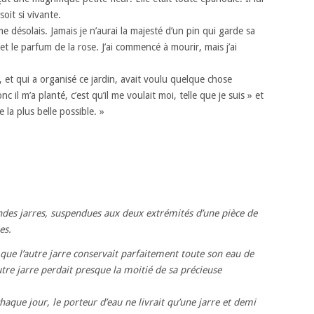
oit si vivante.
 me désolais. Jamais je n’aurai la majesté d’un pin qui garde sa
et le parfum de la rose. J’ai commencé à mourir, mais j’ai
ge, et qui a organisé ce jardin, avait voulu quelque chose
onc il m’a planté, c’est qu’il me voulait moi, telle que je suis » et
e la plus belle possible. »
ndes jarres, suspendues aux deux extrémités d’une pièce de
es.
rs que l’autre jarre conservait parfaitement toute son eau de
utre jarre perdait presque la moitié de sa précieuse
haque jour, le porteur d’eau ne livrait qu’une jarre et demi