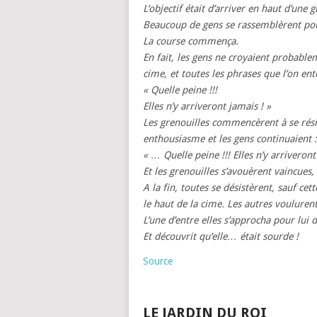
L’objectif était d’arriver en haut d’une 
Beaucoup de gens se rassemblèrent pour
La course commença.
En fait, les gens ne croyaient probable
cime, et toutes les phrases que l’on ent
« Quelle peine !!!
Elles n’y arriveront jamais ! »
Les grenouilles commencèrent à se rési
enthousiasme et les gens continuaient 
« … Quelle peine !!! Elles n’y arrivero
Et les grenouilles s’avouèrent vaincues,
A la fin, toutes se désistèrent, sauf cet
le haut de la cime. Les autres vouluren
L’une d’entre elles s’approcha pour lu
Et découvrit qu’elle… était sourde !
Source
LE JARDIN DU ROI