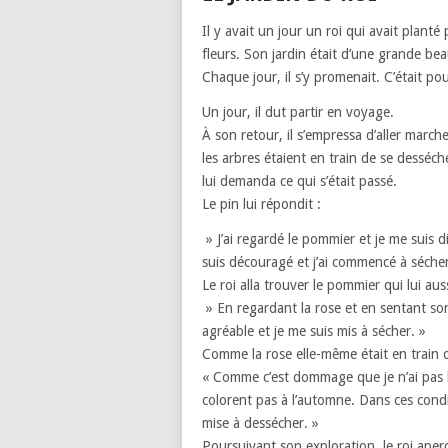
Il y avait un jour un roi qui avait plant
fleurs. Son jardin était d’une grande bea
Chaque jour, il s’y promenait. C’était pou
Un jour, il dut partir en voyage.
À son retour, il s’empressa d’aller marche
les arbres étaient en train de se desséche
lui demanda ce qui s’était passé.
Le pin lui répondit :
» J’ai regardé le pommier et je me suis di
suis découragé et j’ai commencé à sécher
Le roi alla trouver le pommier qui lui aussi
» En regardant la rose et en sentant son
agréable et je me suis mis à sécher. »
Comme la rose elle-même était en train de dé
« Comme c’est dommage que je n’ai pas l’â
colorent pas à l’automne. Dans ces condit
mise à dessécher. »
Poursuivant son exploration, le roi aperç