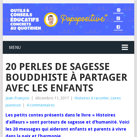
MENU
20 PERLES DE SAGESSE
BOUDDHISTE À PARTAGER
AVEC LES ENFANTS
Jean-François
|
décembre 11, 2017
|
Histoires à raconter
,
Livres
jeunesse
|
4 commentaires
Les petits contes présents dans le livre « Histoires
d’ailleurs » sont porteurs de sagesse et d’humanité. Voici
les 20 messages qui aideront enfants et parents à vivre
dans la paix et l’harmonie.