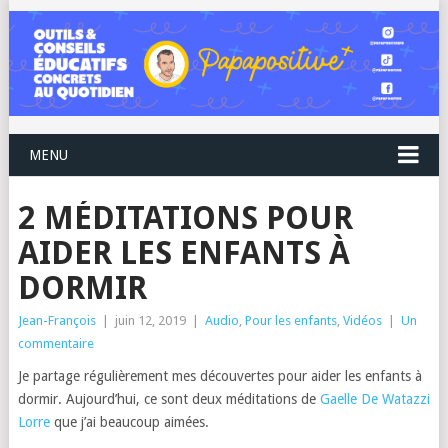
MENU
2 MÉDITATIONS POUR
AIDER LES ENFANTS À
DORMIR
Jean-François
|
juin 12, 2019
|
Audio
,
Pour les enfants
,
Vidéos
|
Un
commentaire
Je partage régulièrement mes découvertes pour aider les enfants à
dormir. Aujourd’hui, ce sont deux méditations de
Gaelle De Watazzi
Lorre
que j’ai beaucoup aimées.