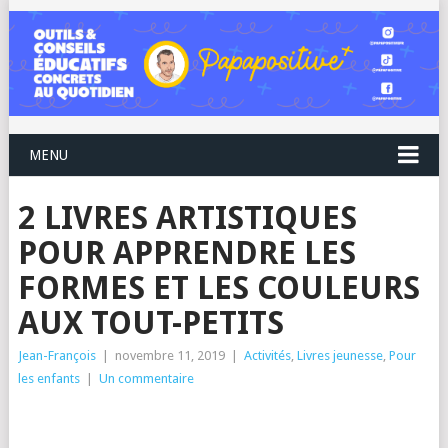
MENU
2 LIVRES ARTISTIQUES
POUR APPRENDRE LES
FORMES ET LES COULEURS
AUX TOUT-PETITS
Jean-François
|
novembre 11, 2019
|
Activités
,
Livres jeunesse
,
Pour
les enfants
|
Un commentaire