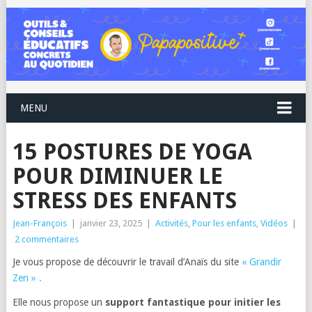
MENU
15 POSTURES DE YOGA
POUR DIMINUER LE
STRESS DES ENFANTS
Jean-François
|
janvier 23, 2025
|
Activités
,
Pour les enfants
,
Vidéos
|
2 commentaires
Je vous propose de découvrir le travail d’Anaïs du site
« Grandir
Zen » .
Elle nous propose un
support fantastique pour initier les