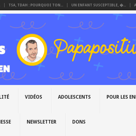
.
TSA, TDAH : POURQUOI TON...
UN ENFANT SUSCEPTIBLE, �...
LITÉ
VIDÉOS
ADOLESCENTS
POUR LES E
NESSE
NEWSLETTER
DONS