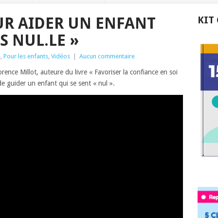
UR AIDER UN ENFANT
KIT
IS NUL.LE »
é
,
Pour les enfants
,
Vidéos
|
Aucun commentaire
orence Millot, auteure du livre « Favoriser la confiance en soi
e guider un enfant qui se sent « nul ».