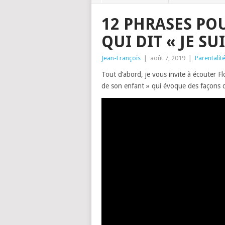
12 PHRASES PO
QUI DIT « JE SU
Jean-François
|
août 7, 2019
|
Parentalit
Tout d’abord, je vous invite à écouter Fl
de son enfant » qui évoque des façons d