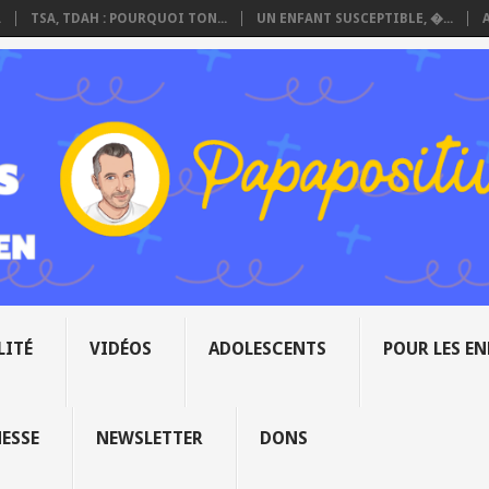
.
TSA, TDAH : POURQUOI TON...
UN ENFANT SUSCEPTIBLE, �...
LITÉ
VIDÉOS
ADOLESCENTS
POUR LES E
NESSE
NEWSLETTER
DONS