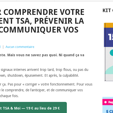
R COMPRENDRE VOTRE
KIT
T TSA, PRÉVENIR LA
 COMMUNIQUER VOS
é
|
Aucun commentaire
e. Mais vous ne savez pas quoi. Ni quand ça va
 signaux internes arrivent trop tard, trop flous, ou pas du
own, shutdown, épuisement. Et après, la culpabilité.
r ça. Pas pour « corriger » votre fonctionnement. Pour vous
e le comprendre, de l’anticiper, et de communiquer vos
 chaque fois.
t TSA & Moi — 19 € au lieu de 29 €