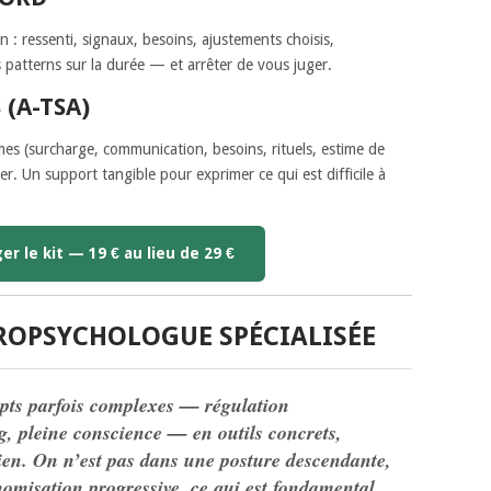
: ressenti, signaux, besoins, ajustements choisis,
 patterns sur la durée — et arrêter de vous juger.
 (A-TSA)
mes (surcharge, communication, besoins, rituels, estime de
. Un support tangible pour exprimer ce qui est difficile à
r le kit — 19 € au lieu de 29 €
UROPSYCHOLOGUE SPÉCIALISÉE
epts parfois complexes — régulation
g, pleine conscience — en outils concrets,
dien. On n’est pas dans une posture descendante,
misation progressive, ce qui est fondamental