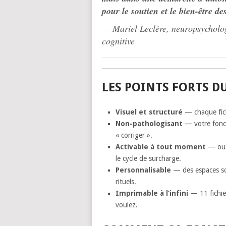
pour le soutien et le bien-être de
—
Mariel Leclère, neuropsycholog
cognitive
LES POINTS FORTS DU
Visuel et structuré
— chaque fich
Non-pathologisant
— votre fonct
« corriger ».
Activable à tout moment
— outi
le cycle de surcharge.
Personnalisable
— des espaces son
rituels.
Imprimable à l’infini
— 11 fichie
voulez.