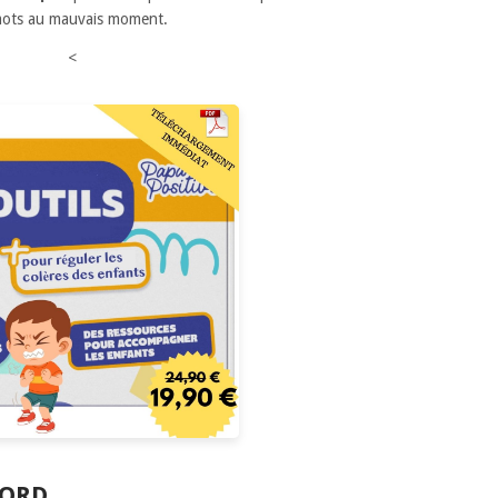
 mots au mauvais moment.
<
BORD