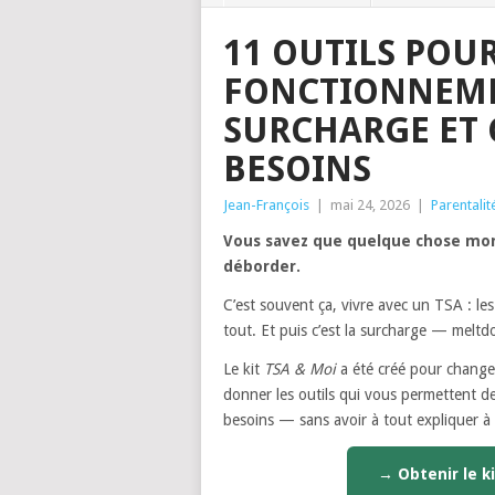
11 OUTILS POU
FONCTIONNEMEN
SURCHARGE ET
BESOINS
Jean-François
|
mai 24, 2026
|
Parentalit
Vous savez que quelque chose mont
déborder.
C’est souvent ça, vivre avec un TSA : les
tout. Et puis c’est la surcharge — meltd
Le kit
TSA & Moi
a été créé pour change
donner les outils qui vous permettent d
besoins — sans avoir à tout expliquer à
→ Obtenir le ki