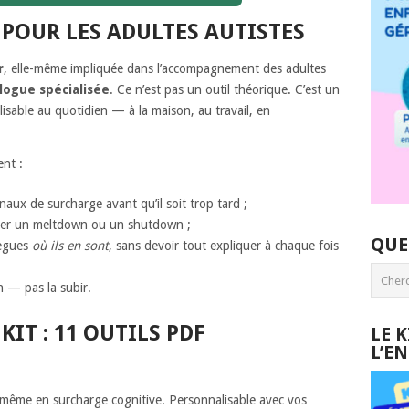
 POUR LES ADULTES AUTISTES
r
, elle-même impliquée dans l’accompagnement des adultes
logue spécialisée
. Ce n’est pas un outil théorique. C’est un
lisable au quotidien — à la maison, au travail, en
ent :
aux de surcharge avant qu’il soit trop tard ;
erser un meltdown ou un shutdown ;
QUE
lègues
où ils en sont
, sans devoir tout expliquer à chaque fois
n — pas la subir.
KIT : 11 OUTILS PDF
LE 
L’E
e même en surcharge cognitive. Personnalisable avec vos