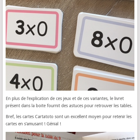
En plus de l’explication de ces jeux et de ces variantes, le livret
présent dans la boite fournit des astuces pour retrouver les tables.
Bref, les cartes Cartatoto sont un excellent moyen pour retenir les
cartes en s’amusant ! Génial !