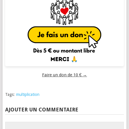
Faire un don de 10 € →
Tags:
multiplication
AJOUTER UN COMMENTAIRE