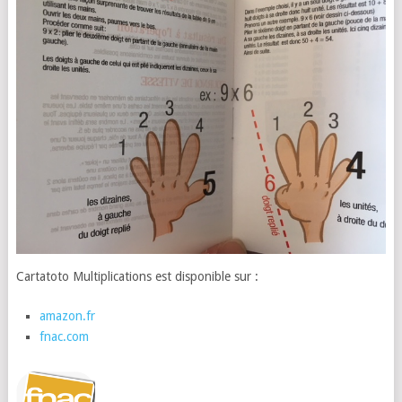
Cartatoto Multiplications est disponible sur :
amazon.fr
fnac.com