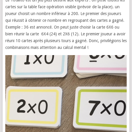
Le Totalito est un jeu plus destiné aux experts : on pose toutes les
cartes sur la table face opération visible (prévoir de la place). un
joueur choisit un nombre inférieur à 200. Le premier des joueurs
qui réussit à obtenir ce nombre en regroupant des cartes a gagné.
Exemple : 36 est annoncé. On peut juste choisir la carte 6X6 ou
bien réunir la carte 6X4 (24) et 2X6 (12). Le premier joueur a avoir
réuni 10 cartes après plusieurs tours a gagné. Donc, privilégions les
combinaisons mais attention au calcul mental !