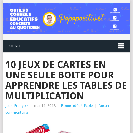
MENU
10 JEUX DE CARTES EN
UNE SEULE BOITE POUR
APPRENDRE LES TABLES DE
MULTIPLICATION
Jean-François
|
mai 11, 2018
|
Bonne idée !
,
Ecole
|
Aucun
commentaire