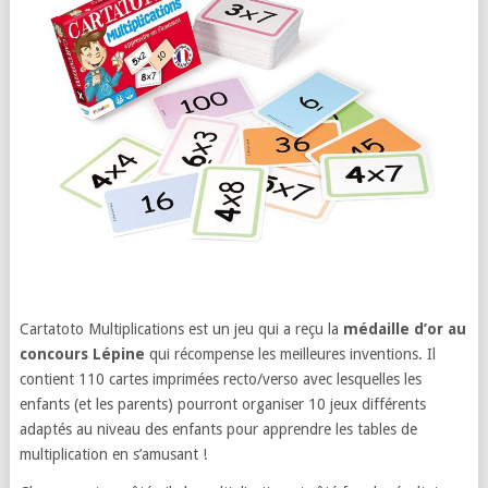
Cartatoto Multiplications est un jeu qui a reçu la
médaille d’or au
concours Lépine
qui récompense les meilleures inventions. Il
contient 110 cartes imprimées recto/verso avec lesquelles les
enfants (et les parents) pourront organiser 10 jeux différents
adaptés au niveau des enfants pour apprendre les tables de
multiplication en s’amusant !