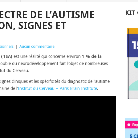
ECTRE DE L’AUTISME
KIT
ION, SIGNES ET
sionnels
|
Aucun commentaire
 (TSA)
est une réalité qui concerne environ
1 % de la
trouble du neurodéveloppement fait l’objet de nombreuses
itut du Cerveau.
ignes cliniques et les spécificités du diagnostic de l’autisme
aine de l’
Institut du Cerveau – Paris Brain Institute
.