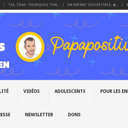
.
TSA, TDAH : POURQUOI TON...
UN ENFANT SUSCEPTIBLE, �...
LITÉ
VIDÉOS
ADOLESCENTS
POUR LES E
NESSE
NEWSLETTER
DONS