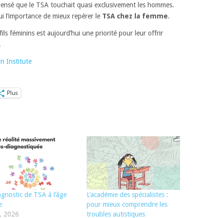
pensé que le TSA touchait quasi exclusivement les hommes.
ui l’importance de mieux repérer le
TSA chez la femme
.
ls féminins est aujourd’hui une priorité pour leur offrir
.
n Institute
Plus
agnostic de TSA à l’âge
L’académie des spécialistes :
e
pour mieux comprendre les
, 2026
troubles autistiques