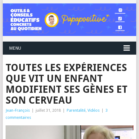
MENU
TOUTES LES EXPÉRIENCES
QUE VIT UN ENFANT
MODIFIENT SES GÈNES ET
SON CERVEAU
Jean-François
|
juillet 31, 2018
|
Parentalité
,
Vidéos
|
3
commentaires