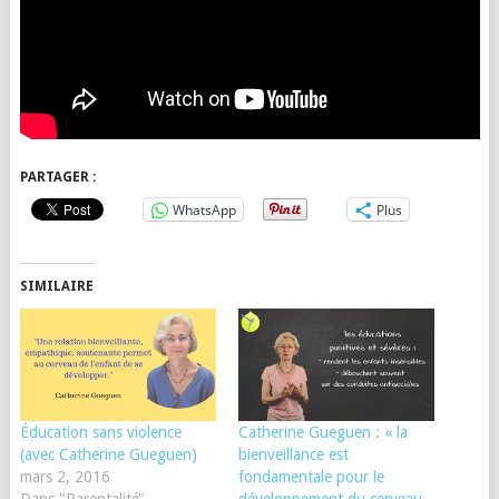
PARTAGER :
WhatsApp
Plus
SIMILAIRE
Éducation sans violence
Catherine Gueguen : « la
(avec Catherine Gueguen)
bienveillance est
mars 2, 2016
fondamentale pour le