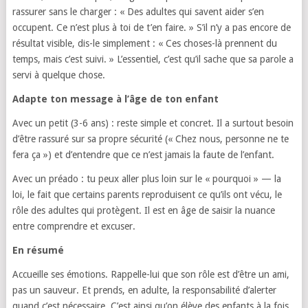
rassurer sans le charger : « Des adultes qui savent aider s’en
occupent. Ce n’est plus à toi de t’en faire. » S’il n’y a pas encore de
résultat visible, dis-le simplement : « Ces choses-là prennent du
temps, mais c’est suivi. » L’essentiel, c’est qu’il sache que sa parole a
servi à quelque chose.
Adapte ton message à l’âge de ton enfant
Avec un petit (3-6 ans) : reste simple et concret. Il a surtout besoin
d’être rassuré sur sa propre sécurité (« Chez nous, personne ne te
fera ça ») et d’entendre que ce n’est jamais la faute de l’enfant.
Avec un préado : tu peux aller plus loin sur le « pourquoi » — la
loi, le fait que certains parents reproduisent ce qu’ils ont vécu, le
rôle des adultes qui protègent. Il est en âge de saisir la nuance
entre comprendre et excuser.
En résumé
Accueille ses émotions. Rappelle-lui que son rôle est d’être un ami,
pas un sauveur. Et prends, en adulte, la responsabilité d’alerter
quand c’est nécessaire. C’est ainsi qu’on élève des enfants à la fois