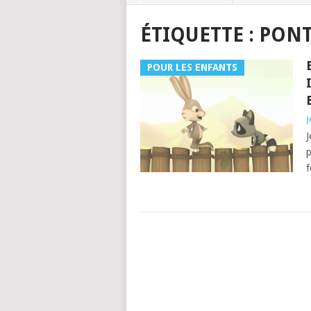
ÉTIQUETTE :
PON
POUR LES ENFANTS
J
J
p
f
POSTS
NAVIGATION