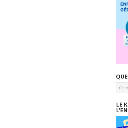
QUE
LE 
L’E