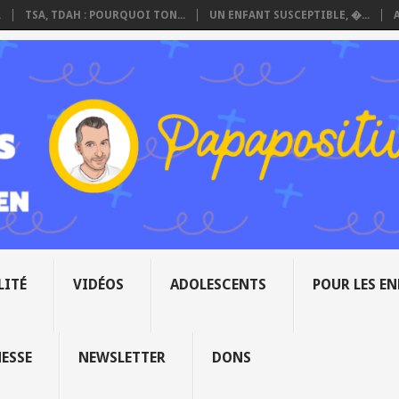
.
TSA, TDAH : POURQUOI TON...
UN ENFANT SUSCEPTIBLE, �...
LITÉ
VIDÉOS
ADOLESCENTS
POUR LES E
NESSE
NEWSLETTER
DONS