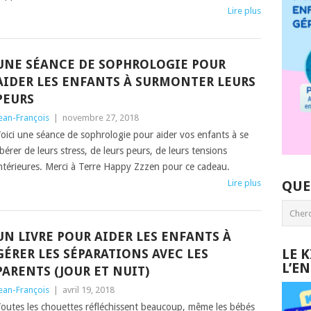
Lire plus
UNE SÉANCE DE SOPHROLOGIE POUR
AIDER LES ENFANTS À SURMONTER LEURS
PEURS
ean-François
|
novembre 27, 2018
oici une séance de sophrologie pour aider vos enfants à se
ibérer de leurs stress, de leurs peurs, de leurs tensions
ntérieures. Merci à Terre Happy Zzzen pour ce cadeau.
Lire plus
QUE
UN LIVRE POUR AIDER LES ENFANTS À
LE 
GÉRER LES SÉPARATIONS AVEC LES
L’E
PARENTS (JOUR ET NUIT)
ean-François
|
avril 19, 2018
outes les chouettes réfléchissent beaucoup, même les bébés