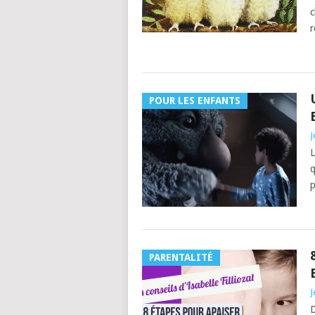
c
r
POUR LES ENFANTS
J
L
q
p
PARENTALITÉ
J
D