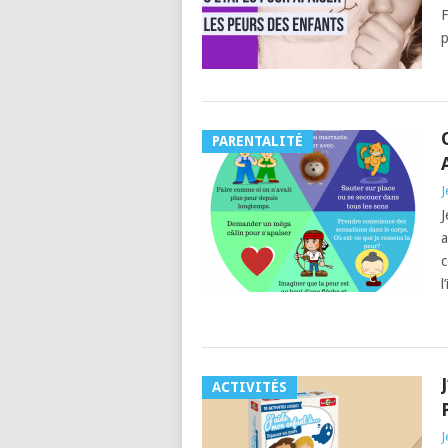
F
p
PARENTALITÉ
J
J
a
c
l
ACTIVITÉS
J