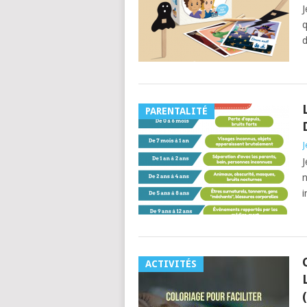
J
q
d
PARENTALITÉ
J
J
n
i
ACTIVITÉS