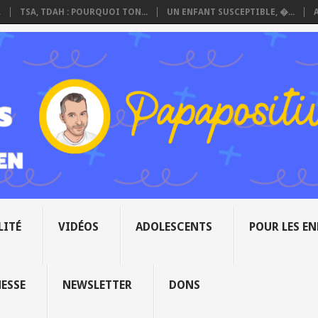
.
TSA, TDAH : POURQUOI TON...
UN ENFANT SUSCEPTIBLE, �...
LITÉ
VIDÉOS
ADOLESCENTS
POUR LES E
NESSE
NEWSLETTER
DONS