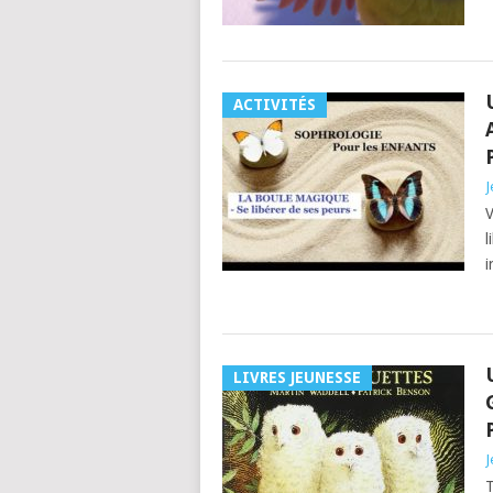
ACTIVITÉS
J
V
l
i
LIVRES JEUNESSE
J
T