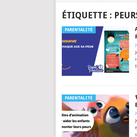
ÉTIQUETTE :
PEUR
PARENTALITÉ
J
J
H
f
PARENTALITÉ
J
J
e
s