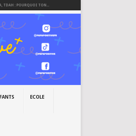
A, TDAH : POURQUOI TON...
NFANTS
ECOLE