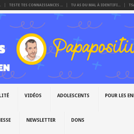
.
TESTE TES CONNAISSANCES ...
TU AS DU MAL À IDENTIFI...
TS
LITÉ
VIDÉOS
ADOLESCENTS
POUR LES E
NESSE
NEWSLETTER
DONS