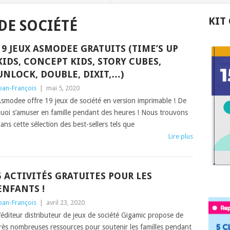
KIT
 DE SOCIÉTÉ
19 JEUX ASMODEE GRATUITS (TIME’S UP
KIDS, CONCEPT KIDS, STORY CUBES,
UNLOCK, DOUBLE, DIXIT,…)
ean-François
|
mai 5, 2020
smodee offre 19 jeux de société en version imprimable ! De
uoi s’amuser en famille pendant des heures ! Nous trouvons
ans cette sélection des best-sellers tels que
Lire plus
5 ACTIVITÉS GRATUITES POUR LES
ENFANTS !
ean-François
|
avril 23, 2020
’éditeur distributeur de jeux de société Gigamic propose de
rès nombreuses ressources pour soutenir les familles pendant