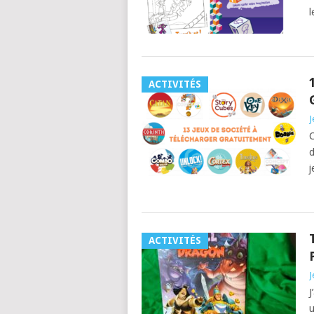
l
ACTIVITÉS
J
C
d
j
ACTIVITÉS
J
J
u