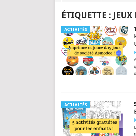
ÉTIQUETTE :
JEUX
ACTIVITÉS
J
A
q
d
ACTIVITÉS
J
L
t