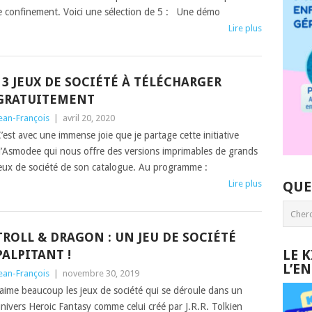
e confinement. Voici une sélection de 5 : Une démo
Lire plus
13 JEUX DE SOCIÉTÉ À TÉLÉCHARGER
GRATUITEMENT
ean-François
|
avril 20, 2020
’est avec une immense joie que je partage cette initiative
’Asmodee qui nous offre des versions imprimables de grands
eux de société de son catalogue. Au programme :
Lire plus
QUE
TROLL & DRAGON : UN JEU DE SOCIÉTÉ
LE 
PALPITANT !
L’E
ean-François
|
novembre 30, 2019
’aime beaucoup les jeux de société qui se déroule dans un
nivers Heroic Fantasy comme celui créé par J.R.R. Tolkien