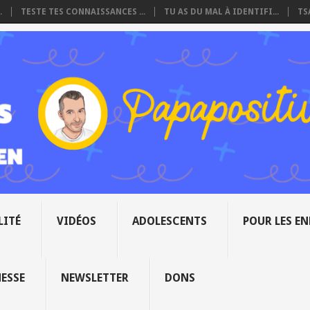
.
TESTE TES CONNAISSANCES ...
TU AS DU MAL À IDENTIFI...
TS
LITÉ
VIDÉOS
ADOLESCENTS
POUR LES E
NESSE
NEWSLETTER
DONS