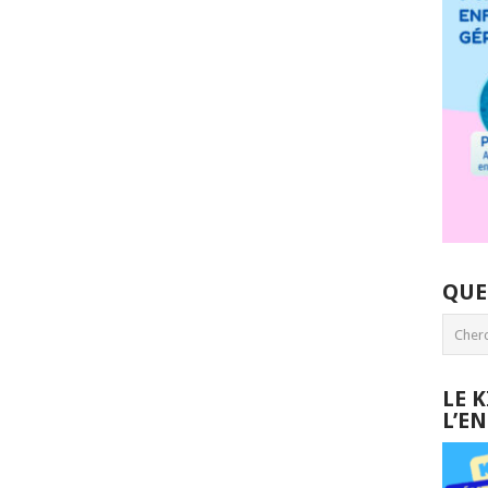
QUE
LE 
L’E