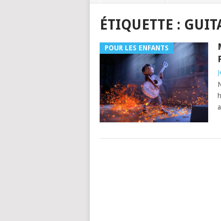
ÉTIQUETTE :
GUIT
POUR LES ENFANTS
J
N
h
a
POSTS
NAVIGATION