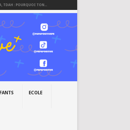
A, TDAH : POURQUOI TON...
NFANTS
ECOLE