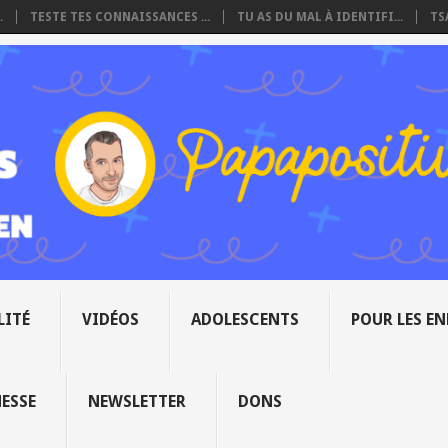
.
TESTE TES CONNAISSANCES ...
TU AS DU MAL À IDENTIFI...
TS
LITÉ
VIDÉOS
ADOLESCENTS
POUR LES E
NESSE
NEWSLETTER
DONS