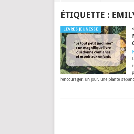
ÉTIQUETTE :
EMIL
LIVRES JEUNESSE
J
L
r
p
l’encourager, un jour, une plante s’épan
POSTS
NAVIGATION