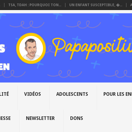
.
TSA, TDAH : POURQUOI TON...
UN ENFANT SUSCEPTIBLE, �...
LITÉ
VIDÉOS
ADOLESCENTS
POUR LES E
NESSE
NEWSLETTER
DONS