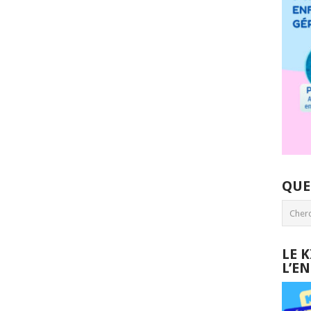
QUE
LE 
L’E