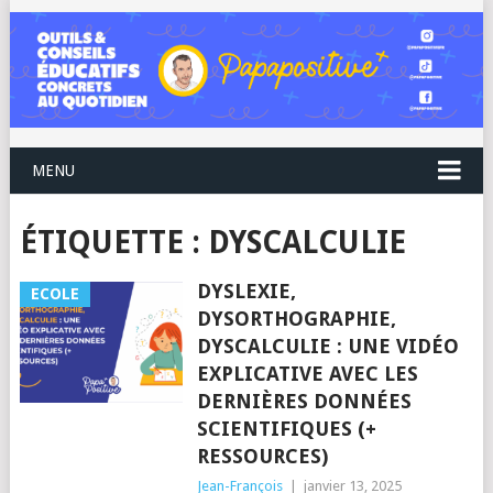
MENU
ÉTIQUETTE :
DYSCALCULIE
DYSLEXIE,
ECOLE
DYSORTHOGRAPHIE,
DYSCALCULIE : UNE VIDÉO
EXPLICATIVE AVEC LES
DERNIÈRES DONNÉES
SCIENTIFIQUES (+
RESSOURCES)
Jean-François
|
janvier 13, 2025