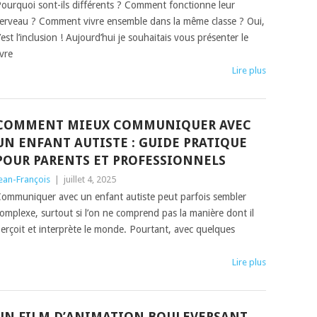
ourquoi sont-ils différents ? Comment fonctionne leur
erveau ? Comment vivre ensemble dans la même classe ? Oui,
’est l’inclusion ! Aujourd’hui je souhaitais vous présenter le
ivre
Lire plus
COMMENT MIEUX COMMUNIQUER AVEC
UN ENFANT AUTISTE : GUIDE PRATIQUE
POUR PARENTS ET PROFESSIONNELS
ean-François
|
juillet 4, 2025
ommuniquer avec un enfant autiste peut parfois sembler
omplexe, surtout si l’on ne comprend pas la manière dont il
erçoit et interprète le monde. Pourtant, avec quelques
Lire plus
UN FILM D’ANIMATION BOULEVERSANT