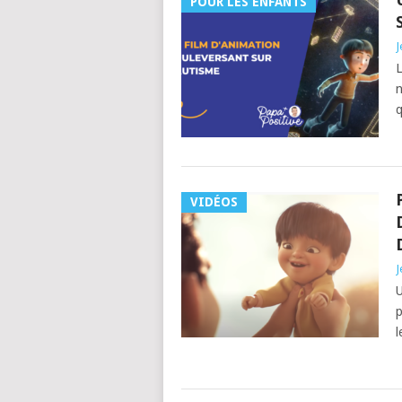
POUR LES ENFANTS
J
L
n
q
VIDÉOS
J
U
p
l