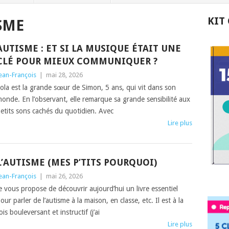
KIT
SME
AUTISME : ET SI LA MUSIQUE ÉTAIT UNE
CLÉ POUR MIEUX COMMUNIQUER ?
ean-François
|
mai 28, 2026
ola est la grande sœur de Simon, 5 ans, qui vit dans son
onde. En l’observant, elle remarque sa grande sensibilité aux
etits sons cachés du quotidien. Avec
Lire plus
L’AUTISME (MES P’TITS POURQUOI)
ean-François
|
mai 26, 2026
e vous propose de découvrir aujourd’hui un livre essentiel
our parler de l’autisme à la maison, en classe, etc. Il est à la
ois bouleversant et instructif (j’ai
Lire plus