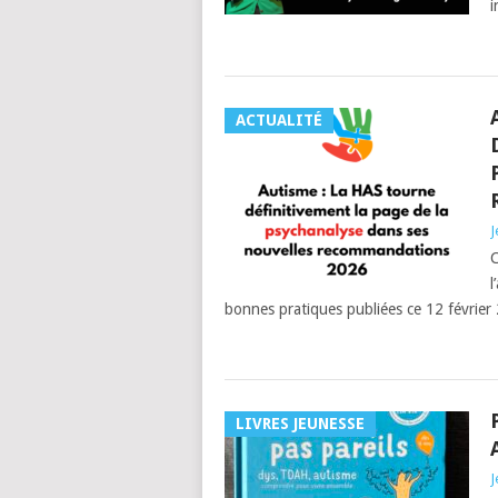
i
ACTUALITÉ
J
C
l
bonnes pratiques publiées ce 12 février
LIVRES JEUNESSE
J