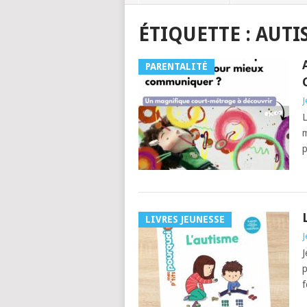
ÉTIQUETTE :
AUTI
PARENTALITÉ
J
L
m
p
LIVRES JEUNESSE
J
J
p
f