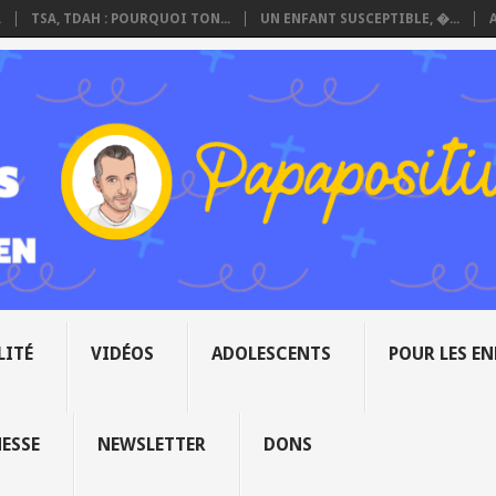
.
TSA, TDAH : POURQUOI TON...
UN ENFANT SUSCEPTIBLE, �...
LITÉ
VIDÉOS
ADOLESCENTS
POUR LES E
NESSE
NEWSLETTER
DONS