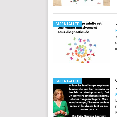
PARENTALITÉ
J
«
c
m
PARENTALITÉ
J
L
(
P