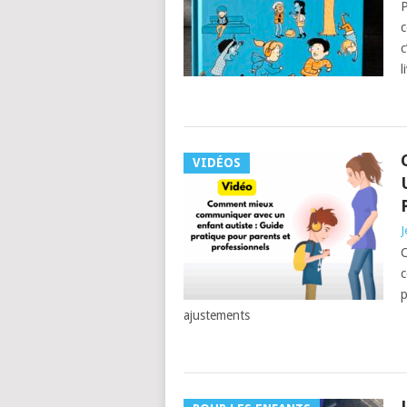
P
c
c
l
VIDÉOS
J
C
c
p
ajustements