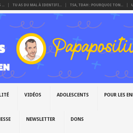
...
TU AS DU MAL À IDENTIFI...
TSA, TDAH : POURQUOI TON...
LITÉ
VIDÉOS
ADOLESCENTS
POUR LES E
NESSE
NEWSLETTER
DONS