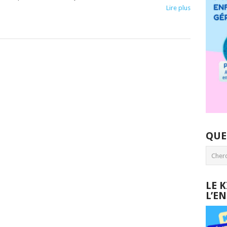
Lire plus
QUE
LE 
L’E