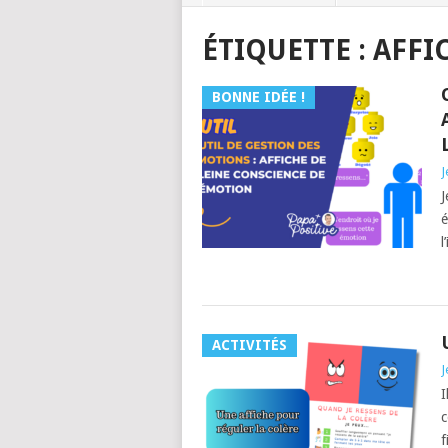
ÉTIQUETTE :
AFFI
BONNE IDÉE !
J
J
é
l
ACTIVITÉS
J
I
c
f