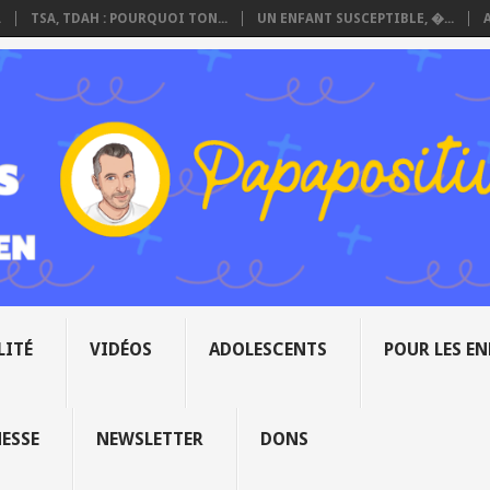
.
TSA, TDAH : POURQUOI TON...
UN ENFANT SUSCEPTIBLE, �...
LITÉ
VIDÉOS
ADOLESCENTS
POUR LES E
NESSE
NEWSLETTER
DONS