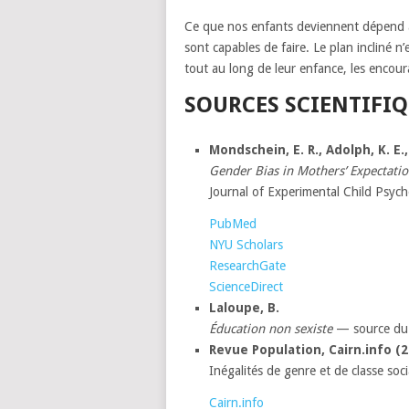
Ce que nos enfants deviennent dépend a
sont capables de faire. Le plan incliné 
tout au long de leur enfance, les encou
SOURCES SCIENTIFI
Mondschein, E. R., Adolph, K. E.
Gender Bias in Mothers’ Expectatio
Journal of Experimental Child Psyc
PubMed
NYU Scholars
ResearchGate
ScienceDirect
Laloupe, B.
Éducation non sexiste
— source du 
Revue Population, Cairn.info (2
Inégalités de genre et de classe so
Cairn.info