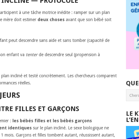
N INCLINÉ — PROTOCOLE
articipent à une tâche motrice inédite : ramper sur un plan
ue mère doit estimer
deux choses
avant que son bébé soit
ant peut descendre sans aide et sans tomber (capacité de
on enfant va
tenter
de descendre seul (propension à
u plan incliné et testé concrètement. Les chercheurs comparent
QUE
ormances réelles.
JEURS
NTRE FILLES ET GARÇONS
LE 
L’E
emier :
les bébés filles et les bébés garçons
ent identiques
sur le plan incliné. Le sexe biologique ne
11 mois. Garçons et filles tombent autant, réussissent autant,