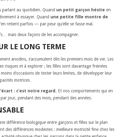
lus parlant au quotidien. Quand
un petit garçon hésite
en
activement à essayer. Quand
une petite fille montre de
en retient parfois — par peur qu’elle se fasse mal.
ifs… mais deux façons de les accompagner.
UR LE LONG TERME
nt anodins, s’accumulent dès les premiers mois de vie. Les
s risques et à explorer ; les filles sont davantage freinées
moins d’occasions de tester leurs limites, de développer leur
apacités motrices.
’écart : c’est notre regard.
Et nos comportements qui en
s par jour, pendant des mois, pendant des années.
NSABLE
cune différence biologique entre garçons et filles sur le plan
 des différences modestes : meilleure motricité fine chez les
 activité physique chez les garçons dans la petite enfance.