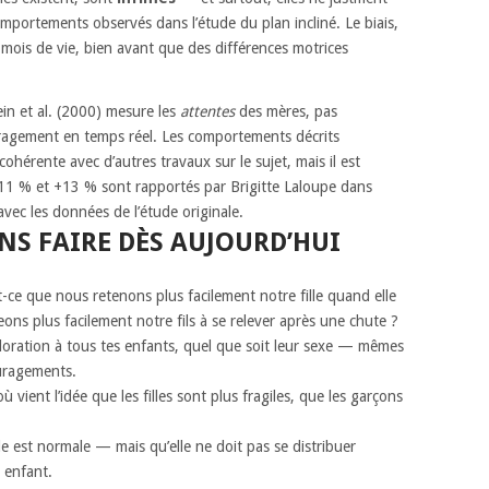
omportements observés dans l’étude du plan incliné. Le biais,
 mois de vie, bien avant que des différences motrices
n et al. (2000) mesure les
attentes
des mères, pas
ragement en temps réel. Les comportements décrits
ohérente avec d’autres travaux sur le sujet, mais il est
 −11 % et +13 % sont rapportés par Brigitte Laloupe dans
vec les données de l’étude originale.
S FAIRE DÈS AUJOURD’HUI
-ce que nous retenons plus facilement notre fille quand elle
ns plus facilement notre fils à se relever après une chute ?
loration à tous tes enfants, quel que soit leur sexe — mêmes
uragements.
vient l’idée que les filles sont plus fragiles, que les garçons
e est normale — mais qu’elle ne doit pas se distribuer
 enfant.