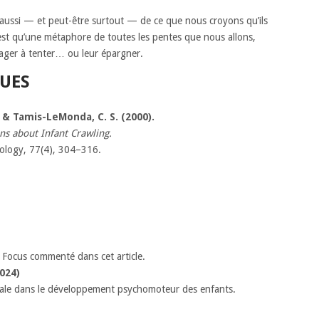
ussi — et peut-être surtout — de ce que nous croyons qu’ils
n’est qu’une métaphore de toutes les pentes que nous allons,
rager à tenter… ou leur épargner.
QUES
, & Tamis-LeMonda, C. S. (2000).
ns about Infant Crawling.
hology, 77(4), 304–316.
Focus commenté dans cet article.
024)
ciale dans le développement psychomoteur des enfants.