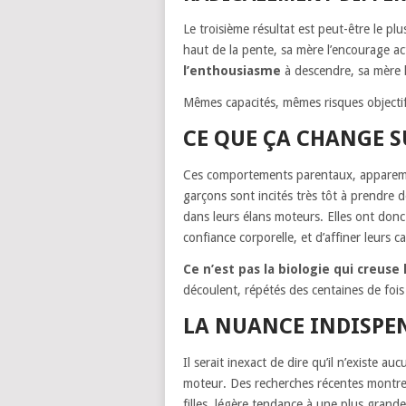
Le troisième résultat est peut-être le p
haut de la pente, sa mère l’encourage 
l’enthousiasme
à descendre, sa mère l’
Mêmes capacités, mêmes risques object
CE QUE ÇA CHANGE S
Ces comportements parentaux, apparemme
garçons sont incités très tôt à prendre de
dans leurs élans moteurs. Elles ont donc 
confiance corporelle, et d’affiner leurs c
Ce n’est pas la biologie qui creuse l
découlent, répétés des centaines de foi
LA NUANCE INDISPE
Il serait inexact de dire qu’il n’existe au
moteur. Des recherches récentes montrent
filles, légère tendance à une plus grande