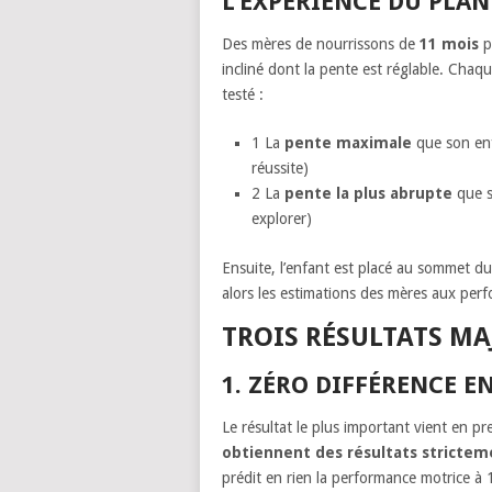
L’EXPÉRIENCE DU PLA
Des mères de nourrissons de
11 mois
p
incliné dont la pente est réglable. Chaq
testé :
1
La
pente maximale
que son enf
réussite)
2
La
pente la plus abrupte
que s
explorer)
Ensuite, l’enfant est placé au sommet d
alors les estimations des mères aux perf
TROIS RÉSULTATS MA
1. ZÉRO DIFFÉRENCE E
Le résultat le plus important vient en pr
obtiennent des résultats strictem
prédit en rien la performance motrice à 