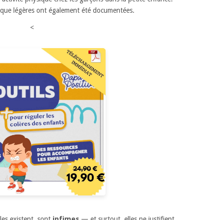
ique légères ont également été documentées.
<
lles existent, sont
infimes
— et surtout, elles ne justifient