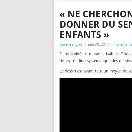
« NE CHERCHON
DONNER DU SEN
ENFANTS »
Jean-François
|
juin 30, 2017
|
Parentalit
Dans la vidéo ci-dessous, Isabelle Fillio
l’interprétation systématique des dessin
Le dessin est avant tout un moyen de se 