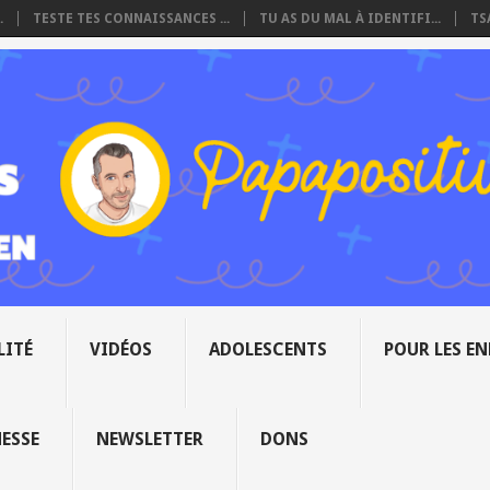
.
TESTE TES CONNAISSANCES ...
TU AS DU MAL À IDENTIFI...
TS
LITÉ
VIDÉOS
ADOLESCENTS
POUR LES E
NESSE
NEWSLETTER
DONS