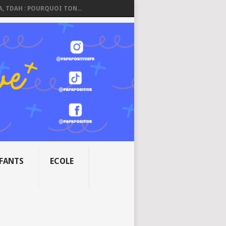
A, TDAH : POURQUOI TON...
NFANTS
ECOLE