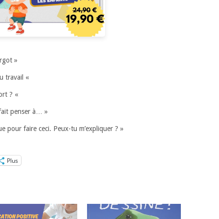
argot »
u travail «
ort ? «
fait penser à… »
ue pour faire ceci. Peux-tu m’expliquer ? »
Plus