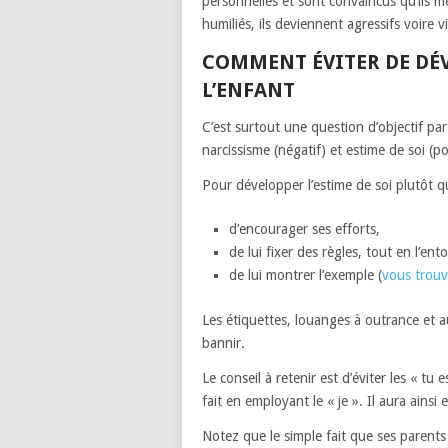
personnelles et sont convaincus qu’ils mé
humiliés, ils deviennent agressifs voire v
COMMENT ÉVITER DE DÉV
L’ENFANT
C’est surtout une question d’objectif par
narcissisme (négatif) et estime de soi (pos
Pour développer l’estime de soi plutôt que
d’encourager ses efforts,
de lui fixer des règles, tout en l’en
de lui montrer l’exemple (
vous trouv
Les étiquettes, louanges à outrance et au
bannir.
Le conseil à retenir est d’éviter les « tu
fait en employant le « je ». Il aura ainsi
Notez que le simple fait que ses parents 