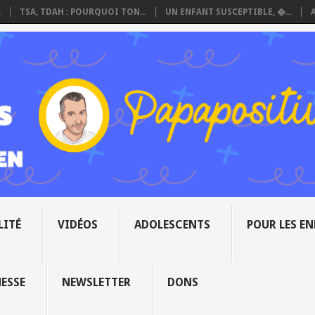
.
TSA, TDAH : POURQUOI TON...
UN ENFANT SUSCEPTIBLE, �...
LITÉ
VIDÉOS
ADOLESCENTS
POUR LES E
NESSE
NEWSLETTER
DONS