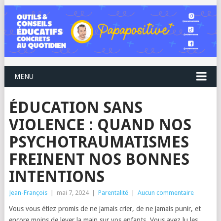
MENU
ÉDUCATION SANS
VIOLENCE : QUAND NOS
PSYCHOTRAUMATISMES
FREINENT NOS BONNES
INTENTIONS
Jean-François
|
mai 7, 2024
|
Parentalité
|
Aucun commentaire
Vous vous étiez promis de ne jamais crier, de ne jamais punir, et
encore moins de lever la main sur vos enfants. Vous avez lu les