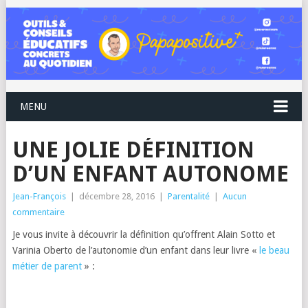
MENU
UNE JOLIE DÉFINITION
D’UN ENFANT AUTONOME
Jean-François
|
décembre 28, 2016
|
Parentalité
|
Aucun
commentaire
Je vous invite à découvrir la définition qu’offrent Alain Sotto et
Varinia Oberto de l’autonomie d’un enfant dans leur livre «
le beau
métier de parent
» :