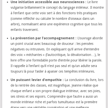
Une initiation accessible aux neurosciences :
Le livre
vulgarise brillamment le concept du langage intérieur. Il montre
à l’enfant que cette voix sert à des fonctions très pratiques
(comme réfléchir ou calculer le nombre d’oiseaux dans un
arbre), normalisant ainsi une expérience cognitive que tous les
enfants traversent.
La prévention par l’accompagnement :
L’ouvrage aborde
un point crucial avec beaucoup de douceur : les pensées
négatives ou intrusives. En expliquant qu’il arrive d’entendre
des voix « méchantes » (l’autocritique, la dévalorisation…), le
livre offre une formidable porte d’entrée pour libérer la parole.
Il rappelle à l’enfant qu’il n’est pas seul et qu’un adulte sera
toujours là pour l’aider à apaiser ces tempêtes intérieures.
Un puissant levier d’empathie :
La conclusion du livre, lors
de la rentrée des classes, est magnifique. Jeanne réalise que
chaque enfant a son propre dialogue intérieur, avec ses joies,
ses stress et ses espoirs. Comprendre que l’autre a aussi un
monde intérieur riche et parfois tumultueux est la première
étape vers une véritable coopération et une meilleure