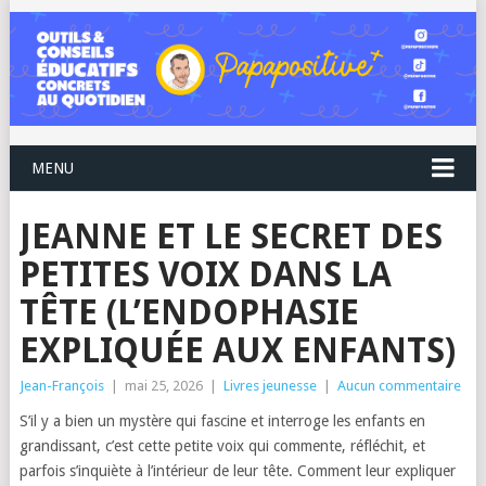
MENU
JEANNE ET LE SECRET DES
PETITES VOIX DANS LA
TÊTE (L’ENDOPHASIE
EXPLIQUÉE AUX ENFANTS)
Jean-François
|
mai 25, 2026
|
Livres jeunesse
|
Aucun commentaire
S’il y a bien un mystère qui fascine et interroge les enfants en
grandissant, c’est cette petite voix qui commente, réfléchit, et
parfois s’inquiète à l’intérieur de leur tête. Comment leur expliquer